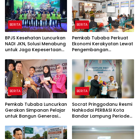
BERITA
BERITA
BPJS Kesehatan Luncurkan
Pemkab Tubaba Perkuat
NADI JKN, Solusi Menabung
Ekonomi Kerakyatan Lewat
untuk Jaga Kepesertaan
Pengembangan
Tetap Aktif
Peternakan dan
Penyaluran KUR
BERITA
BERITA
Pemkab Tubaba Luncurkan
Socrat Pringgodanu Resmi
Gerakan Simpanan Pelajar
Nahkodai PERBASI Kota
untuk Bangun Generasi
Bandar Lampung Periode
Cerdas Sejak Dini
2026–2030