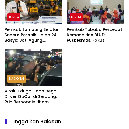
BERITA
BERITA
Pemkab Lampung Selatan
Pemkab Tubaba Percepat
Segera Perbaiki Jalan RA
Kemandirian BLUD
Basyid Jati Agung,
Puskesmas, Fokus
Anggaran Rp1,13 Miliar
Tingkatkan Pelayanan
Disiapkan
Kesehatan
NASIONAL
Viral! Diduga Coba Begal
Driver GoCar di Serpong,
Pria Berhoodie Hitam
Diamankan Warga dan
Polisi
Tinggalkan Balasan