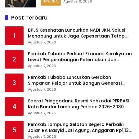
NASIONAL
Agustus 6, 2026
Post Terbaru
BPJS Kesehatan Luncurkan NADI JKN, Solusi
1
Menabung untuk Jaga Kepesertaan Tetap
Aktif
Agustus 7, 2026
Pemkab Tubaba Perkuat Ekonomi Kerakyatan
2
Lewat Pengembangan Peternakan dan
Penyaluran KUR
Agustus 7, 2026
Pemkab Tubaba Luncurkan Gerakan
3
Simpanan Pelajar untuk Bangun Generasi
Cerdas Sejak Dini
Agustus 7, 2026
Socrat Pringgodanu Resmi Nahkodai PERBASI
4
Kota Bandar Lampung Periode 2026–2030
Agustus 7, 2026
Pemkab Lampung Selatan Segera Perbaiki
5
Jalan RA Basyid Jati Agung, Anggaran Rp1,13
Miliar Disiapkan
Agustus 7, 2026