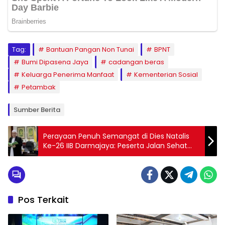
Tag:
Bantuan Pangan Non Tunai
BPNT
Bumi Dipasena Jaya
cadangan beras
Keluarga Penerima Manfaat
Kementerian Sosial
Petambak
Sumber Berita
Perayaan Penuh Semangat di Dies Natalis
Ke-26 IIB Darmajaya: Peserta Jalan Sehat
dan Khitanan Massal Melampaui Target
yang Ditentukan
Pos Terkait