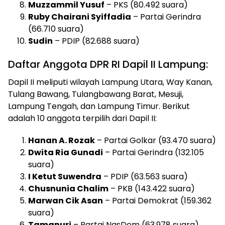
Muzzammil Yusuf
– PKS (80.492 suara)
Ruby Chairani Syiffadia
– Partai Gerindra
(66.710 suara)
Sudin
– PDIP (82.688 suara)
Daftar Anggota DPR RI Dapil II Lampung:
Dapil II meliputi wilayah Lampung Utara, Way Kanan,
Tulang Bawang, Tulangbawang Barat, Mesuji,
Lampung Tengah, dan Lampung Timur. Berikut
adalah 10 anggota terpilih dari Dapil II:
Hanan A. Rozak
– Partai Golkar (93.470 suara)
Dwita Ria Gunadi
– Partai Gerindra (132.105
suara)
I Ketut Suwendra
– PDIP (63.563 suara)
Chusnunia Chalim
– PKB (143.422 suara)
Marwan Cik Asan
– Partai Demokrat (159.362
suara)
Tamanuri
– Partai NasDem (63.978 suara)