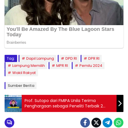
Tag:
Dapil Lampung
DPD RI
DPR RI
Lampung Memilih
MPR RI
Pemilu 2024
Wakil Rakyat
Sumber Berita
Prof. Sutopo dari FMIPA Unila Terima
Penghargaan sebagai Peneliti Terbaik 2
Persen di Dunia