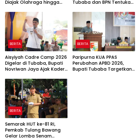
Diajak Olahraga hingga
Tubaba dan BPN Tentukan
Belajar Memasak
Titik Koordinat Lahan
BERITA
BERITA
Aisyiyah Cadre Camp 2026
Paripurna KUA PPAS
Digelar di Tubaba, Bupati
Perubahan APBD 2026,
Novriwan Jaya Ajak Kader
Bupati Tubaba Targetkan
Perkuat Sinergi
Pendapatan Daerah
Pembangunan
Rp820,3 Miliar
BERITA
Semarak HUT ke-81 RI,
Pemkab Tulang Bawang
Gelar Lomba Senam