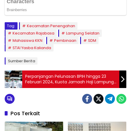
Tag:
Kecamatan Penengahan
Kecamatan Rajabasa
Lampung Selatan
Mahasiswa KKN
Pembinaan
SDM
STAI Yasba Kalianda
Sumber Berita
Perpanjangan Pelunasan BPIH hingga 23
Februari 2024, Kuota Jamaah Haji Lampung
Tersedia Tambahan
Pos Terkait