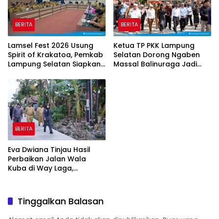
BERITA
BERITA
Lamsel Fest 2026 Usung
Ketua TP PKK Lampung
Spirit of Krakatoa, Pemkab
Selatan Dorong Ngaben
Lampung Selatan Siapkan
Massal Balinuraga Jadi
Festival Lebih Spektakuler
Ikon Wisata Budaya
BERITA
Eva Dwiana Tinjau Hasil
Perbaikan Jalan Wala
Kuba di Way Laga,
Mobilitas Warga
Diharapkan Makin Lancar
Tinggalkan Balasan