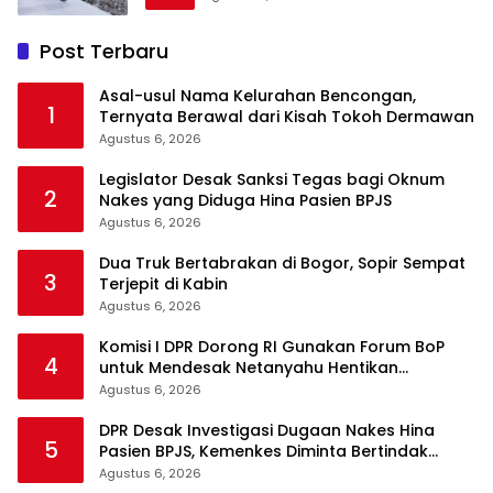
Post Terbaru
Asal-usul Nama Kelurahan Bencongan,
1
Ternyata Berawal dari Kisah Tokoh Dermawan
Agustus 6, 2026
Legislator Desak Sanksi Tegas bagi Oknum
2
Nakes yang Diduga Hina Pasien BPJS
Agustus 6, 2026
Dua Truk Bertabrakan di Bogor, Sopir Sempat
3
Terjepit di Kabin
Agustus 6, 2026
Komisi I DPR Dorong RI Gunakan Forum BoP
4
untuk Mendesak Netanyahu Hentikan
Serangan ke Gaza
Agustus 6, 2026
DPR Desak Investigasi Dugaan Nakes Hina
5
Pasien BPJS, Kemenkes Diminta Bertindak
Tegas
Agustus 6, 2026