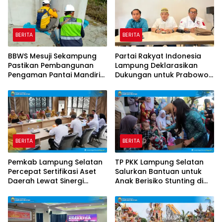
BERITA
BERITA
BBWS Mesuji Sekampung
Partai Rakyat Indonesia
Pastikan Pembangunan
Lampung Deklarasikan
Pengaman Pantai Mandiri
Dukungan untuk Prabowo
Sejati Krui Penuhi
di Pilpres 2029
Spesifikasi Teknis
BERITA
BERITA
Pemkab Lampung Selatan
TP PKK Lampung Selatan
Percepat Sertifikasi Aset
Salurkan Bantuan untuk
Daerah Lewat Sinergi
Anak Berisiko Stunting di
dengan Kantor
Sidomulyo
Pertanahan