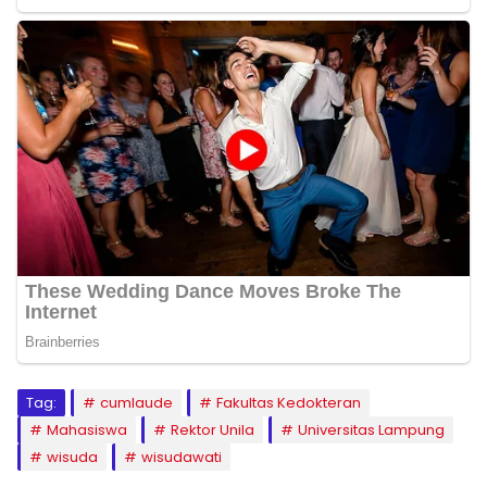
Tag:
cumlaude
Fakultas Kedokteran
Mahasiswa
Rektor Unila
Universitas Lampung
wisuda
wisudawati