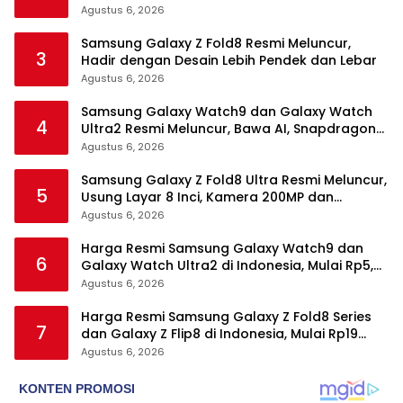
Agustus 6, 2026
Samsung Galaxy Z Fold8 Resmi Meluncur,
3
Hadir dengan Desain Lebih Pendek dan Lebar
Agustus 6, 2026
Samsung Galaxy Watch9 dan Galaxy Watch
4
Ultra2 Resmi Meluncur, Bawa AI, Snapdragon
Wear Elite, dan Fitur Kesehatan Baru
Agustus 6, 2026
Samsung Galaxy Z Fold8 Ultra Resmi Meluncur,
5
Usung Layar 8 Inci, Kamera 200MP dan
Snapdragon 8 Elite Gen 5
Agustus 6, 2026
Harga Resmi Samsung Galaxy Watch9 dan
6
Galaxy Watch Ultra2 di Indonesia, Mulai Rp5,9
Jutaan
Agustus 6, 2026
Harga Resmi Samsung Galaxy Z Fold8 Series
7
dan Galaxy Z Flip8 di Indonesia, Mulai Rp19
Jutaan
Agustus 6, 2026