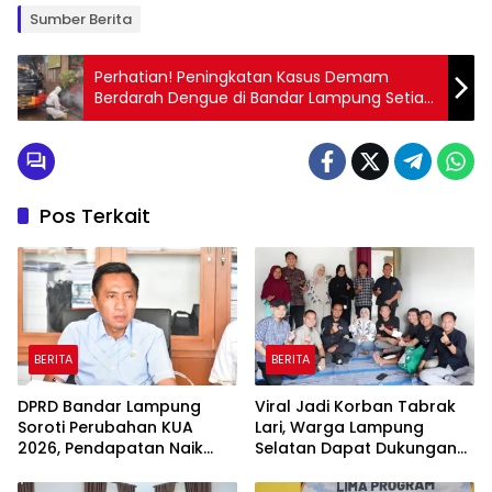
Sumber Berita
Perhatian! Peningkatan Kasus Demam
Berdarah Dengue di Bandar Lampung Setiap
Bulan
Pos Terkait
BERITA
BERITA
DPRD Bandar Lampung
Viral Jadi Korban Tabrak
Soroti Perubahan KUA
Lari, Warga Lampung
2026, Pendapatan Naik
Selatan Dapat Dukungan
tapi Belanja Pembangunan
RMD Team, DPRD, dan
Dipangkas
Influencer