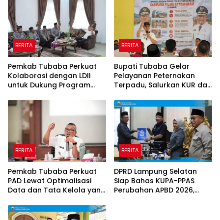
BERITA
BERITA
Pemkab Tubaba Perkuat
Bupati Tubaba Gelar
Kolaborasi dengan LDII
Pelayanan Peternakan
untuk Dukung Program
Terpadu, Salurkan KUR dan
Prioritas Daerah
Sosialisasikan BPJS
Ketenagakerjaan
BERITA
BERITA
Pemkab Tubaba Perkuat
DPRD Lampung Selatan
PAD Lewat Optimalisasi
Siap Bahas KUPA-PPAS
Data dan Tata Kelola yang
Perubahan APBD 2026,
Akuntabel
Program Pembangunan
Jadi Prioritas