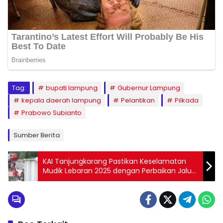
Tag:
bupati lampung
Gubernur Lampung
kepala daerah lampung
Pelantikan
Pilkada
Prabowo Subianto
Sumber Berita
KAI Tanjungkarang Pastikan Keselamatan
Mudik Lebaran 2025 dengan Perbaikan Jalur
dan Pengetatan Perlintasan Liar