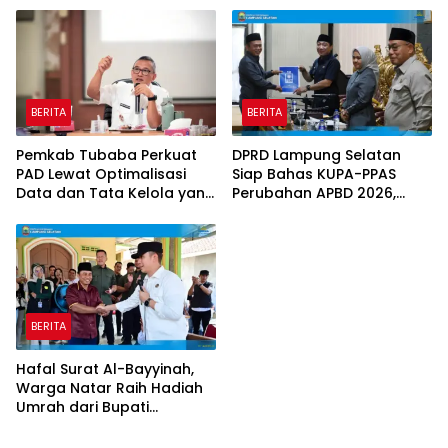
Ketenagakerjaan
BERITA
BERITA
Pemkab Tubaba Perkuat
DPRD Lampung Selatan
PAD Lewat Optimalisasi
Siap Bahas KUPA-PPAS
Data dan Tata Kelola yang
Perubahan APBD 2026,
Akuntabel
Program Pembangunan
Jadi Prioritas
BERITA
Hafal Surat Al-Bayyinah,
Warga Natar Raih Hadiah
Umrah dari Bupati
Lampung Selatan