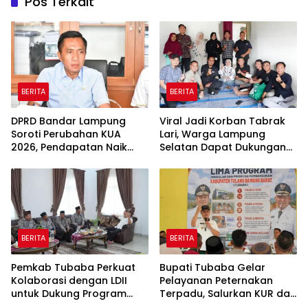
Pos Terkait
BERITA
BERITA
DPRD Bandar Lampung
Viral Jadi Korban Tabrak
Soroti Perubahan KUA
Lari, Warga Lampung
2026, Pendapatan Naik
Selatan Dapat Dukungan
tapi Belanja Pembangunan
RMD Team, DPRD, dan
Dipangkas
Influencer
BERITA
BERITA
Pemkab Tubaba Perkuat
Bupati Tubaba Gelar
Kolaborasi dengan LDII
Pelayanan Peternakan
untuk Dukung Program
Terpadu, Salurkan KUR dan
Prioritas Daerah
Sosialisasikan BPJS