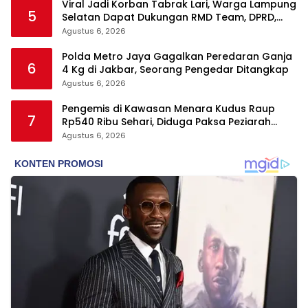
Viral Jadi Korban Tabrak Lari, Warga Lampung
5
Selatan Dapat Dukungan RMD Team, DPRD,
dan Influencer
Agustus 6, 2026
Polda Metro Jaya Gagalkan Peredaran Ganja
6
4 Kg di Jakbar, Seorang Pengedar Ditangkap
Agustus 6, 2026
Pengemis di Kawasan Menara Kudus Raup
7
Rp540 Ribu Sehari, Diduga Paksa Peziarah
hingga Tarik Baju
Agustus 6, 2026