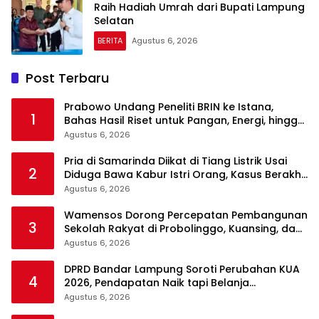
Raih Hadiah Umrah dari Bupati Lampung
Selatan
BERITA
Agustus 6, 2026
Post Terbaru
Prabowo Undang Peneliti BRIN ke Istana,
1
Bahas Hasil Riset untuk Pangan, Energi, hingga
Sampah
Agustus 6, 2026
Pria di Samarinda Diikat di Tiang Listrik Usai
2
Diduga Bawa Kabur Istri Orang, Kasus Berakhir
Damai
Agustus 6, 2026
Wamensos Dorong Percepatan Pembangunan
3
Sekolah Rakyat di Probolinggo, Kuansing, dan
Polewali Mandar
Agustus 6, 2026
DPRD Bandar Lampung Soroti Perubahan KUA
4
2026, Pendapatan Naik tapi Belanja
Pembangunan Dipangkas
Agustus 6, 2026