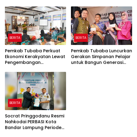
Bersih-Bersih Serentak
Tetap Aktif
BERITA
BERITA
Pemkab Tubaba Perkuat
Pemkab Tubaba Luncurkan
Ekonomi Kerakyatan Lewat
Gerakan Simpanan Pelajar
Pengembangan
untuk Bangun Generasi
Peternakan dan
Cerdas Sejak Dini
Penyaluran KUR
BERITA
Socrat Pringgodanu Resmi
Nahkodai PERBASI Kota
Bandar Lampung Periode
2026–2030