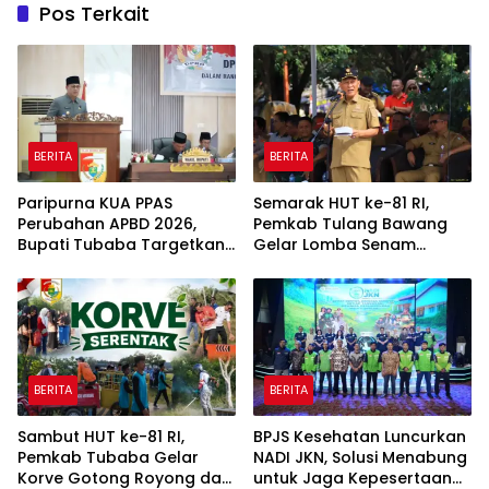
Pos Terkait
BERITA
BERITA
Paripurna KUA PPAS
Semarak HUT ke-81 RI,
Perubahan APBD 2026,
Pemkab Tulang Bawang
Bupati Tubaba Targetkan
Gelar Lomba Senam
Pendapatan Daerah
Udang Manis
Rp820,3 Miliar
BERITA
BERITA
Sambut HUT ke-81 RI,
BPJS Kesehatan Luncurkan
Pemkab Tubaba Gelar
NADI JKN, Solusi Menabung
Korve Gotong Royong dan
untuk Jaga Kepesertaan