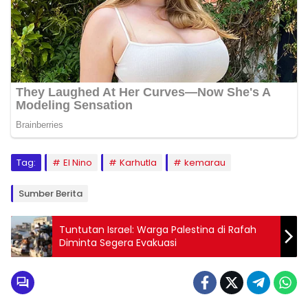
Tag:
El Nino
Karhutla
kemarau
Sumber Berita
Tuntutan Israel: Warga Palestina di Rafah
Diminta Segera Evakuasi