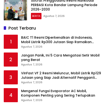
Socrat Pringgodanu Resmi Nahkodai
PERBASI Kota Bandar Lampung Periode
2026–2030
BERITA
Agustus 7, 2026
Post Terbaru
BAIC T1 Resmi Diperkenalkan di Indonesia,
1
Mobil Listrik Rp300 Jutaan Siap Ramaikan
Pasar EV
Agustus 7, 2026
Jangan Panik, Ini 5 Cara Mengatasi Setir Mobil
2
yang Berat
Agustus 7, 2026
VinFast VF 2 Resmi Meluncur, Mobil Listrik Rp129
3
Jutaan yang Siap Jadi Alternatif Pengganti
Motor
Agustus 7, 2026
Mengenal Fungsi Evaporator AC Mobil,
4
Komponen Penting yang Sering Terlupakan
Agustus 7, 2026