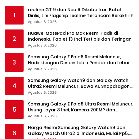
realme GT 9 dan Neo 9 Dikabarkan Batal
1
Dirilis, Lini Flagship realme Terancam Berakhir?
Agustus 6, 2026
Huawei MatePad Pro Max Resmi Hadir di
2
Indonesia, Tablet 13 Inci Tertipis dan Teringan
Agustus 6, 2026
Samsung Galaxy Z Fold8 Resmi Meluncur,
3
Hadir dengan Desain Lebih Pendek dan Lebar
Agustus 6, 2026
Samsung Galaxy Watch9 dan Galaxy Watch
4
Ultra2 Resmi Meluncur, Bawa AI, Snapdragon
Wear Elite, dan Fitur Kesehatan Baru
Agustus 6, 2026
Samsung Galaxy Z Fold8 Ultra Resmi Meluncur,
5
Usung Layar 8 Inci, Kamera 200MP dan
Snapdragon 8 Elite Gen 5
Agustus 6, 2026
Harga Resmi Samsung Galaxy Watch9 dan
6
Galaxy Watch Ultra2 di Indonesia, Mulai Rp5,9