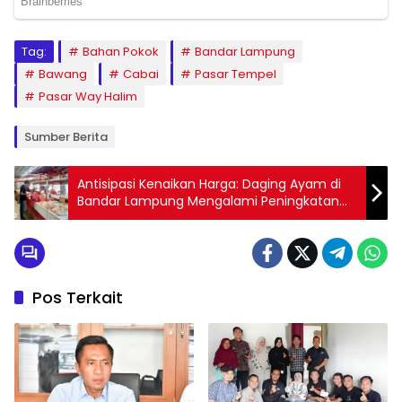
Tag:
Bahan Pokok
Bandar Lampung
Bawang
Cabai
Pasar Tempel
Pasar Way Halim
Sumber Berita
Antisipasi Kenaikan Harga: Daging Ayam di
Bandar Lampung Mengalami Peningkatan
Sepekan Menjelang Nataru
Pos Terkait