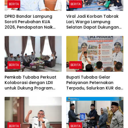
BERITA
BERITA
DPRD Bandar Lampung
Viral Jadi Korban Tabrak
Soroti Perubahan KUA
Lari, Warga Lampung
2026, Pendapatan Naik
Selatan Dapat Dukungan
tapi Belanja Pembangunan
RMD Team, DPRD, dan
Dipangkas
Influencer
BERITA
BERITA
Pemkab Tubaba Perkuat
Bupati Tubaba Gelar
Kolaborasi dengan LDII
Pelayanan Peternakan
untuk Dukung Program
Terpadu, Salurkan KUR dan
Prioritas Daerah
Sosialisasikan BPJS
Ketenagakerjaan
BERITA
BERITA