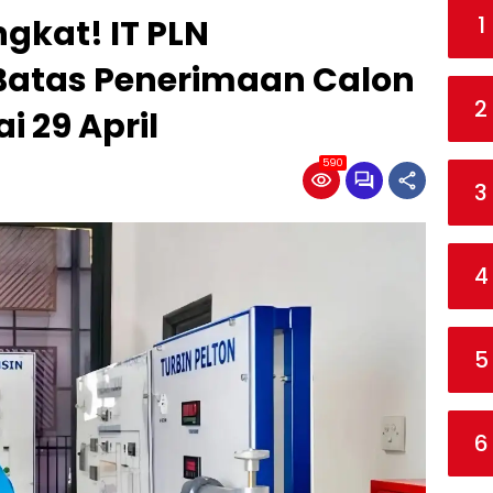
1
gkat! IT PLN
atas Penerimaan Calon
2
 29 April
590
3
4
5
6