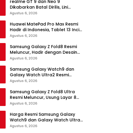
realme GT 9 dan Neo 9
Dikabarkan Batal Dirilis, Lini
Flagship realme Terancam
Agustus 6, 2026
Berakhir?
Huawei MatePad Pro Max Resmi
Hadir di Indonesia, Tablet 13 Inci
Tertipis dan Teringan
Agustus 6, 2026
Samsung Galaxy Z Fold8 Resmi
Meluncur, Hadir dengan Desain
Lebih Pendek dan Lebar
Agustus 6, 2026
Samsung Galaxy Watch9 dan
Galaxy Watch Ultra2 Resmi
Meluncur, Bawa AI, Snapdragon
Agustus 6, 2026
Wear Elite, dan Fitur Kesehatan
Baru
Samsung Galaxy Z Fold8 Ultra
Resmi Meluncur, Usung Layar 8
Inci, Kamera 200MP dan
Agustus 6, 2026
Snapdragon 8 Elite Gen 5
Harga Resmi Samsung Galaxy
Watch9 dan Galaxy Watch Ultra2
di Indonesia, Mulai Rp5,9 Jutaan
Agustus 6, 2026