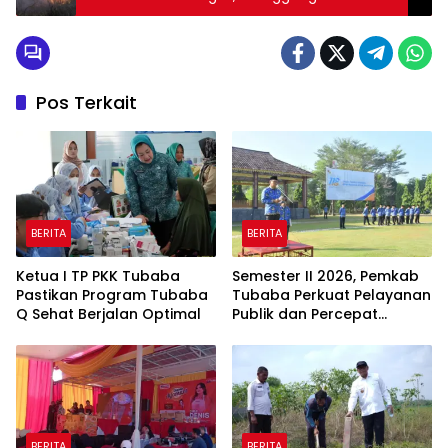
Tewas
Pos Terkait
BERITA
BERITA
Ketua I TP PKK Tubaba
Semester II 2026, Pemkab
Pastikan Program Tubaba
Tubaba Perkuat Pelayanan
Q Sehat Berjalan Optimal
Publik dan Percepat
Program Pembangunan
BERITA
BERITA