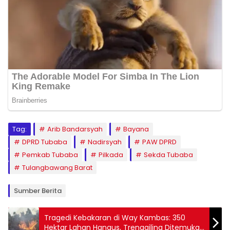
Tag:
Arib Bandarsyah
Bayana
DPRD Tubaba
Nadirsyah
PAW DPRD
Pemkab Tubaba
Pilkada
Sekda Tubaba
Tulangbawang Barat
Sumber Berita
Tragedi Kebakaran di Way Kambas: 350
Hektar Lahan Hangus, Trenggiling Ditemukan