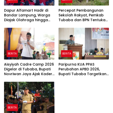
Dapur Alfamart Hadir di
Percepat Pembangunan
Bandar Lampung, Warga
Sekolah Rakyat, Pemkab
Diajak Olahraga hingga
Tubaba dan BPN Tentukan
Belajar Memasak
Titik Koordinat Lahan
BERITA
BERITA
Aisyiyah Cadre Camp 2026
Paripurna KUA PPAS
Digelar di Tubaba, Bupati
Perubahan APBD 2026,
Novriwan Jaya Ajak Kader
Bupati Tubaba Targetkan
Perkuat Sinergi
Pendapatan Daerah
Pembangunan
Rp820,3 Miliar
BERITA