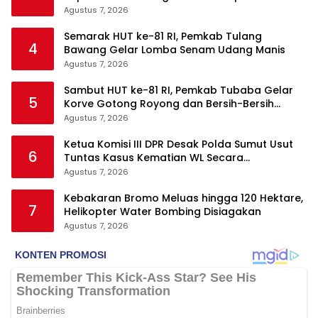
Daerah Rp820,3 Miliar
Agustus 7, 2026
Semarak HUT ke-81 RI, Pemkab Tulang
4
Bawang Gelar Lomba Senam Udang Manis
Agustus 7, 2026
Sambut HUT ke-81 RI, Pemkab Tubaba Gelar
5
Korve Gotong Royong dan Bersih-Bersih
Serentak
Agustus 7, 2026
Ketua Komisi III DPR Desak Polda Sumut Usut
6
Tuntas Kasus Kematian WL Secara
Transparan
Agustus 7, 2026
Kebakaran Bromo Meluas hingga 120 Hektare,
7
Helikopter Water Bombing Disiagakan
Agustus 7, 2026