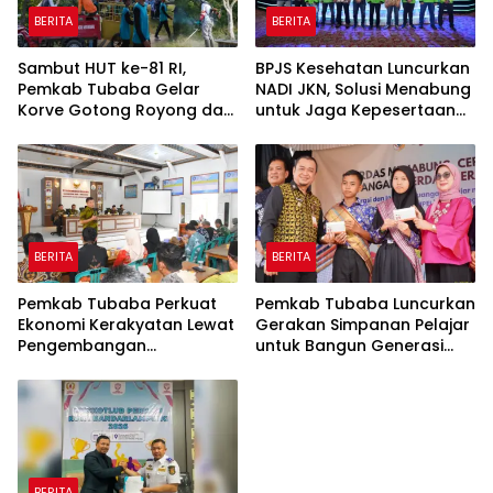
BERITA
BERITA
Sambut HUT ke-81 RI,
BPJS Kesehatan Luncurkan
Pemkab Tubaba Gelar
NADI JKN, Solusi Menabung
Korve Gotong Royong dan
untuk Jaga Kepesertaan
Bersih-Bersih Serentak
Tetap Aktif
BERITA
BERITA
Pemkab Tubaba Perkuat
Pemkab Tubaba Luncurkan
Ekonomi Kerakyatan Lewat
Gerakan Simpanan Pelajar
Pengembangan
untuk Bangun Generasi
Peternakan dan
Cerdas Sejak Dini
Penyaluran KUR
BERITA