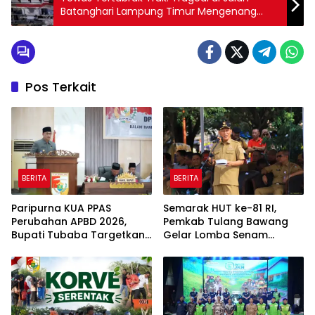
Batanghari Lampung Timur Mengenang
Pasutri Asal Sekampung
Pos Terkait
BERITA
BERITA
Paripurna KUA PPAS
Semarak HUT ke-81 RI,
Perubahan APBD 2026,
Pemkab Tulang Bawang
Bupati Tubaba Targetkan
Gelar Lomba Senam
Pendapatan Daerah
Udang Manis
Rp820,3 Miliar