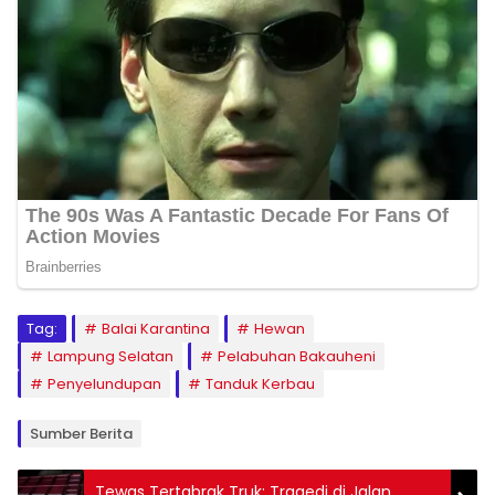
Tag:
Balai Karantina
Hewan
Lampung Selatan
Pelabuhan Bakauheni
Penyelundupan
Tanduk Kerbau
Sumber Berita
Tewas Tertabrak Truk: Tragedi di Jalan