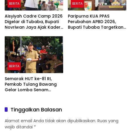
BERITA
BERITA
Aisyiyah Cadre Camp 2026
Paripurna KUA PPAS
Digelar di Tubaba, Bupati
Perubahan APBD 2026,
Novriwan Jaya Ajak Kader
Bupati Tubaba Targetkan
Perkuat Sinergi
Pendapatan Daerah
Pembangunan
Rp820,3 Miliar
BERITA
Semarak HUT ke-81 RI,
Pemkab Tulang Bawang
Gelar Lomba Senam
Udang Manis
Tinggalkan Balasan
Alamat email Anda tidak akan dipublikasikan.
Ruas yang
wajib ditandai
*