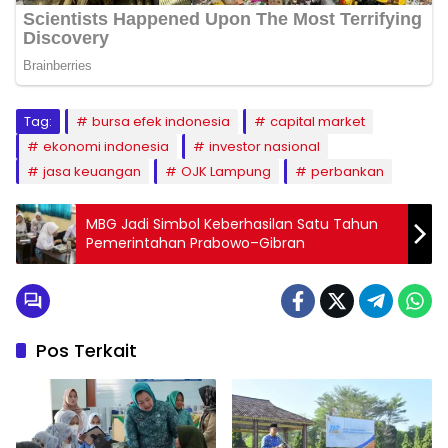
Tag:
bursa efek indonesia
capital market
ekonomi indonesia
investor nasional
jasa keuangan
OJK Lampung
perbankan
MBG Jadi Simbol Keberhasilan Satu Tahun
Pemerintahan Prabowo–Gibran
Pos Terkait