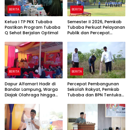
BERITA
BERITA
Ketua I TP PKK Tubaba
Semester II 2026, Pemkab
Pastikan Program Tubaba
Tubaba Perkuat Pelayanan
Q Sehat Berjalan Optimal
Publik dan Percepat
Program Pembangunan
BERITA
BERITA
Dapur Alfamart Hadir di
Percepat Pembangunan
Bandar Lampung, Warga
Sekolah Rakyat, Pemkab
Diajak Olahraga hingga
Tubaba dan BPN Tentukan
Belajar Memasak
Titik Koordinat Lahan