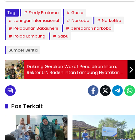
Tag:
Fredy Pratama
Ganja
Jaringan Internasional
Narkoba
Narkotika
Pelabuhan Bakauheni
peredaran narkoba
Polda Lampung
Sabu
Sumber Berita
Dukung Gerakan Wakaf Pendidikan Islam,
Rektor UIN Raden Intan Lampung Nyatakan
Komitmennya
Pos Terkait