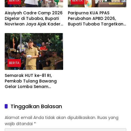
BERITA
BERITA
Aisyiyah Cadre Camp 2026
Paripurna KUA PPAS
Digelar di Tubaba, Bupati
Perubahan APBD 2026,
Novriwan Jaya Ajak Kader
Bupati Tubaba Targetkan
Perkuat Sinergi
Pendapatan Daerah
Pembangunan
Rp820,3 Miliar
BERITA
Semarak HUT ke-81 RI,
Pemkab Tulang Bawang
Gelar Lomba Senam
Udang Manis
Tinggalkan Balasan
Alamat email Anda tidak akan dipublikasikan.
Ruas yang
wajib ditandai
*