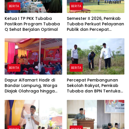
BERITA
BERITA
Ketua I TP PKK Tubaba
Semester II 2026, Pemkab
Pastikan Program Tubaba
Tubaba Perkuat Pelayanan
Q Sehat Berjalan Optimal
Publik dan Percepat
Program Pembangunan
BERITA
BERITA
Dapur Alfamart Hadir di
Percepat Pembangunan
Bandar Lampung, Warga
Sekolah Rakyat, Pemkab
Diajak Olahraga hingga
Tubaba dan BPN Tentukan
Belajar Memasak
Titik Koordinat Lahan