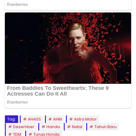
Tag:
AHASS
AHM
Astra Motor
Desember
Handa
Natal
Tahun Baru
TDM
Tunas Honda