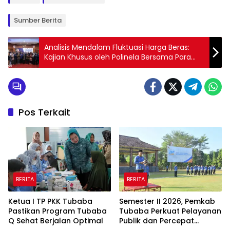
Sumber Berita
Analisis Mendalam Fluktuasi Harga Beras:
Kajian Khusus oleh Polinela Bersama Para
Pakar Ekonomi
Pos Terkait
BERITA
BERITA
Ketua I TP PKK Tubaba
Semester II 2026, Pemkab
Pastikan Program Tubaba
Tubaba Perkuat Pelayanan
Q Sehat Berjalan Optimal
Publik dan Percepat