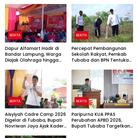
Program Pembangunan
BERITA
BERITA
Dapur Alfamart Hadir di
Percepat Pembangunan
Bandar Lampung, Warga
Sekolah Rakyat, Pemkab
Diajak Olahraga hingga
Tubaba dan BPN Tentukan
Belajar Memasak
Titik Koordinat Lahan
BERITA
BERITA
Aisyiyah Cadre Camp 2026
Paripurna KUA PPAS
Digelar di Tubaba, Bupati
Perubahan APBD 2026,
Novriwan Jaya Ajak Kader
Bupati Tubaba Targetkan
Perkuat Sinergi
Pendapatan Daerah
Pembangunan
Rp820,3 Miliar