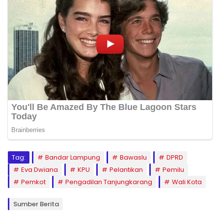
Tag:
Bandar Lampung
Bawaslu
DPRD
Eva Dwiana
KPU
Pelantikan
Pemilu
Pemkot
Pengadilan Tanjungkarang
Wali Kota
Sumber Berita