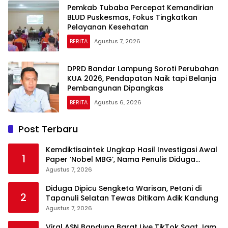
Pemkab Tubaba Percepat Kemandirian
BLUD Puskesmas, Fokus Tingkatkan
Pelayanan Kesehatan
BERITA
Agustus 7, 2026
DPRD Bandar Lampung Soroti Perubahan
KUA 2026, Pendapatan Naik tapi Belanja
Pembangunan Dipangkas
BERITA
Agustus 6, 2026
Post Terbaru
Kemdiktisaintek Ungkap Hasil Investigasi Awal
1
Paper ‘Nobel MBG’, Nama Penulis Diduga
Dicantumkan Tanpa Persetujuan
Agustus 7, 2026
Diduga Dipicu Sengketa Warisan, Petani di
2
Tapanuli Selatan Tewas Ditikam Adik Kandung
Agustus 7, 2026
Viral ASN Bandung Barat Live TikTok Saat Jam