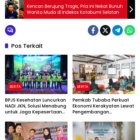
Kencan Berujung Tragis, Pria ini Nekat Bunuh
Wanita Muda di Indekos Kotabumi Selatan
Pos Terkait
BERITA
BERITA
BPJS Kesehatan Luncurkan
Pemkab Tubaba Perkuat
NADI JKN, Solusi Menabung
Ekonomi Kerakyatan Lewat
untuk Jaga Kepesertaan
Pengembangan
Tetap Aktif
Peternakan dan
Penyaluran KUR