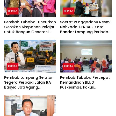
BERITA
BERITA
Pemkab Tubaba Luncurkan
Socrat Pringgodanu Resmi
Gerakan Simpanan Pelajar
Nahkodai PERBASI Kota
untuk Bangun Generasi
Bandar Lampung Periode
Cerdas Sejak Dini
2026–2030
BERITA
BERITA
Pemkab Lampung Selatan
Pemkab Tubaba Percepat
Segera Perbaiki Jalan RA
Kemandirian BLUD
Basyid Jati Agung,
Puskesmas, Fokus
Anggaran Rp1,13 Miliar
Tingkatkan Pelayanan
Disiapkan
Kesehatan