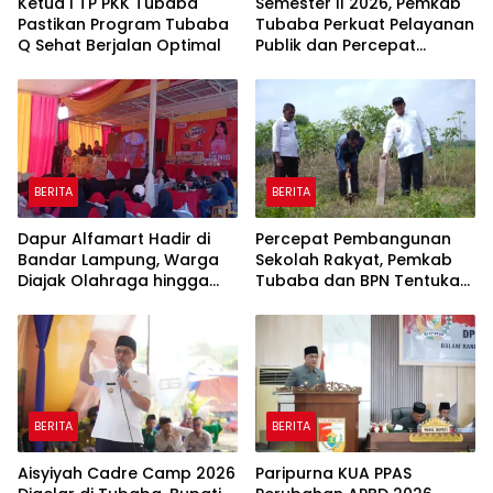
Ketua I TP PKK Tubaba
Semester II 2026, Pemkab
Pastikan Program Tubaba
Tubaba Perkuat Pelayanan
Q Sehat Berjalan Optimal
Publik dan Percepat
Program Pembangunan
BERITA
BERITA
Dapur Alfamart Hadir di
Percepat Pembangunan
Bandar Lampung, Warga
Sekolah Rakyat, Pemkab
Diajak Olahraga hingga
Tubaba dan BPN Tentukan
Belajar Memasak
Titik Koordinat Lahan
BERITA
BERITA
Aisyiyah Cadre Camp 2026
Paripurna KUA PPAS