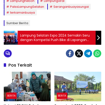
Lampungheboh
Lampungviral
PalssLampungSelatan
Seranganbuayasungai
terkamanbuaya
Sumber Berita
Lampung Selatan Expo 2024 Semakin Seru
dengan Kompetisi Push Bike di Lapangan
Way Hadak Kalianda
Pos Terkait
BERITA
BERITA