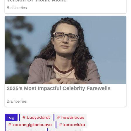
Tag:
buayadarat
hewanbuas
korbangigitanbuaya
korbanluka