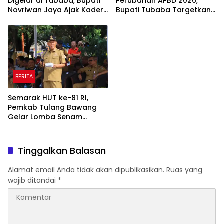
Digelar di Tubaba, Bupati
Perubahan APBD 2026,
Novriwan Jaya Ajak Kader
Bupati Tubaba Targetkan
Perkuat Sinergi
Pendapatan Daerah
Pembangunan
Rp820,3 Miliar
BERITA
Semarak HUT ke-81 RI,
Pemkab Tulang Bawang
Gelar Lomba Senam
Udang Manis
Tinggalkan Balasan
Alamat email Anda tidak akan dipublikasikan.
Ruas yang
wajib ditandai
*