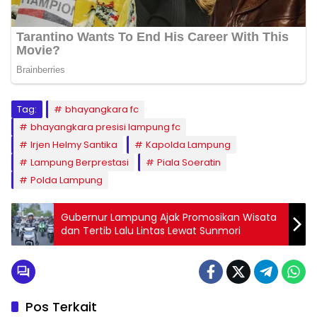
Tag:
bhayangkara fc
bhayangkara presisi lampung fc
Irjen Helmy Santika
Kapolda Lampung
Lampung Berprestasi
Piala Soeratin
Polda Lampung
Gubernur Lampung Ajak Promosikan Wisata
dan Tertib Lalu Lintas Lewat Sunmori
Pos Terkait