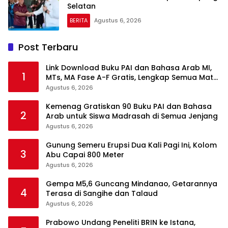
Selatan
BERITA
Agustus 6, 2026
Post Terbaru
Link Download Buku PAI dan Bahasa Arab MI,
1
MTs, MA Fase A-F Gratis, Lengkap Semua Mata
Pelajaran
Agustus 6, 2026
Kemenag Gratiskan 90 Buku PAI dan Bahasa
2
Arab untuk Siswa Madrasah di Semua Jenjang
Agustus 6, 2026
Gunung Semeru Erupsi Dua Kali Pagi Ini, Kolom
3
Abu Capai 800 Meter
Agustus 6, 2026
Gempa M5,6 Guncang Mindanao, Getarannya
4
Terasa di Sangihe dan Talaud
Agustus 6, 2026
Prabowo Undang Peneliti BRIN ke Istana,