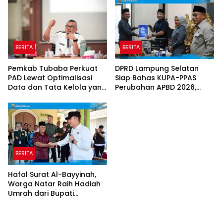
Ketenagakerjaan
BERITA
BERITA
Pemkab Tubaba Perkuat
DPRD Lampung Selatan
PAD Lewat Optimalisasi
Siap Bahas KUPA-PPAS
Data dan Tata Kelola yang
Perubahan APBD 2026,
Akuntabel
Program Pembangunan
Jadi Prioritas
BERITA
Hafal Surat Al-Bayyinah,
Warga Natar Raih Hadiah
Umrah dari Bupati
Lampung Selatan