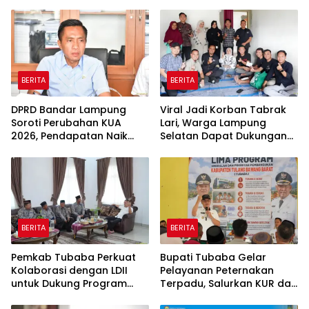
BERITA
BERITA
DPRD Bandar Lampung
Viral Jadi Korban Tabrak
Soroti Perubahan KUA
Lari, Warga Lampung
2026, Pendapatan Naik
Selatan Dapat Dukungan
tapi Belanja Pembangunan
RMD Team, DPRD, dan
Dipangkas
Influencer
BERITA
BERITA
Pemkab Tubaba Perkuat
Bupati Tubaba Gelar
Kolaborasi dengan LDII
Pelayanan Peternakan
untuk Dukung Program
Terpadu, Salurkan KUR dan
Prioritas Daerah
Sosialisasikan BPJS