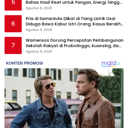
5
Bahas Hasil Riset untuk Pangan, Energi, hingga
Sampah
Agustus 6, 2026
Pria di Samarinda Diikat di Tiang Listrik Usai
6
Diduga Bawa Kabur Istri Orang, Kasus Berakhir
Damai
Agustus 6, 2026
Wamensos Dorong Percepatan Pembangunan
7
Sekolah Rakyat di Probolinggo, Kuansing, dan
Polewali Mandar
Agustus 6, 2026