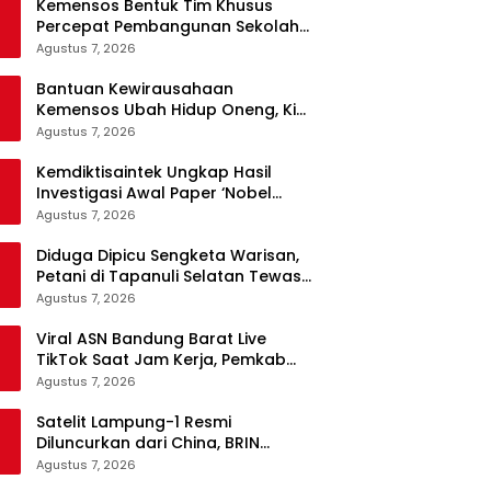
Kemensos Bentuk Tim Khusus
Percepat Pembangunan Sekolah
Rakyat Permanen
Agustus 7, 2026
Bantuan Kewirausahaan
Kemensos Ubah Hidup Oneng, Kini
Tak Lagi Mengemis
Agustus 7, 2026
Kemdiktisaintek Ungkap Hasil
Investigasi Awal Paper ‘Nobel
MBG’, Nama Penulis Diduga
Agustus 7, 2026
Dicantumkan Tanpa Persetujuan
Diduga Dipicu Sengketa Warisan,
Petani di Tapanuli Selatan Tewas
Ditikam Adik Kandung
Agustus 7, 2026
Viral ASN Bandung Barat Live
TikTok Saat Jam Kerja, Pemkab
Siapkan Klarifikasi
Agustus 7, 2026
Satelit Lampung-1 Resmi
Diluncurkan dari China, BRIN
Pastikan Keamanan Data
Agustus 7, 2026
Terjamin