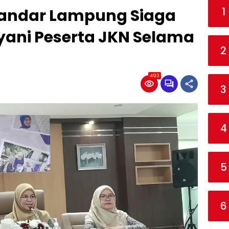
1
Bandar Lampung Siaga
yani Peserta JKN Selama
2
493
3
4
5
6