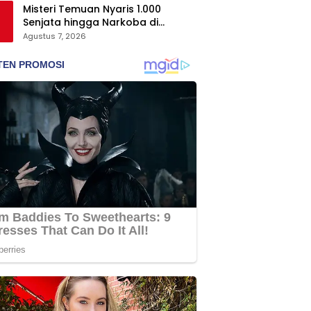
Misteri Temuan Nyaris 1.000
Senjata hingga Narkoba di
Sekolah Jaksel, Polisi Masih Selidiki
Agustus 7, 2026