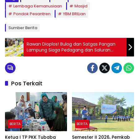
Lembaga Kemanusiaan
Masjid
Pondok Pesantren
YBM BRILian
Sumber Berita
Rawan Dioplos! Bulog dan Satgas Pangan
Lampung Siaga Pedagang dan Saluran
Eceran Beras SPHP
Pos Terkait
BERITA
BERITA
Ketua I TP PKK Tubaba
Semester II 2026, Pemkab