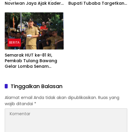
Novriwan Jaya Ajak Kader
Bupati Tubaba Targetkan
Perkuat Sinergi
Pendapatan Daerah
Pembangunan
Rp820,3 Miliar
BERITA
Semarak HUT ke-81 RI,
Pemkab Tulang Bawang
Gelar Lomba Senam
Udang Manis
Tinggalkan Balasan
Alamat email Anda tidak akan dipublikasikan.
Ruas yang
wajib ditandai
*