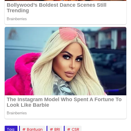
Tag:
Bantuan
BRI
CSR