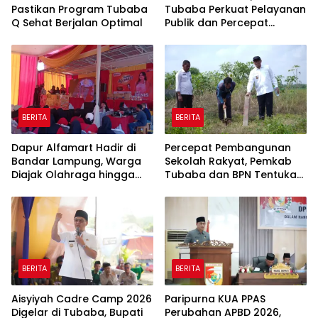
Pastikan Program Tubaba
Tubaba Perkuat Pelayanan
Q Sehat Berjalan Optimal
Publik dan Percepat
Program Pembangunan
BERITA
BERITA
Dapur Alfamart Hadir di
Percepat Pembangunan
Bandar Lampung, Warga
Sekolah Rakyat, Pemkab
Diajak Olahraga hingga
Tubaba dan BPN Tentukan
Belajar Memasak
Titik Koordinat Lahan
BERITA
BERITA
Aisyiyah Cadre Camp 2026
Paripurna KUA PPAS
Digelar di Tubaba, Bupati
Perubahan APBD 2026,