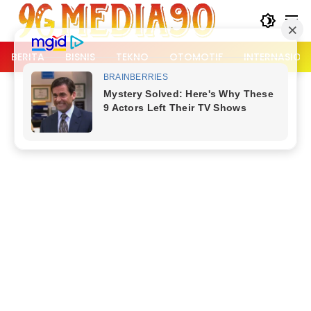
Langsung
ke
konten
BERITA
BISNIS
TEKNO
OTOMOTIF
INTERNASION