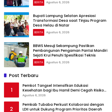
BERITA
Agustus 6, 2026
Bupati Lampung Selatan Apresiasi
Transformasi Desa saat Tinjau Program
Desa Helau di Natar
BERITA
Agustus 6, 2026
BBWS Mesuji Sekampung Pastikan
Pembangunan Pengaman Pantai Mandiri
Sejati Krui Penuhi Spesifikasi Teknis
BERITA
Agustus 6, 2026
Post Terbaru
Pemkot Tangsel Intensifkan Edukasi
1
Kesehatan bagi Ibu Hamil Demi Cegah Risiko
Kehamilan
Agustus 6, 2026
Pemkab Tubaba Perkuat Kolaborasi dengan
2
LDII untuk Dukung Program Prioritas Daerah