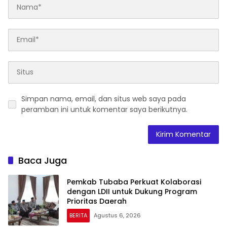
Simpan nama, email, dan situs web saya pada
peramban ini untuk komentar saya berikutnya.
Baca Juga
Pemkab Tubaba Perkuat Kolaborasi
dengan LDII untuk Dukung Program
Prioritas Daerah
BERITA
Agustus 6, 2026