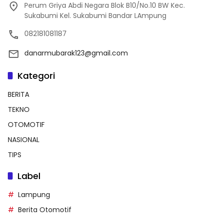
Perum Griya Abdi Negara Blok B10/No.10 BW Kec.
Sukabumi Kel. Sukabumi Bandar LAmpung
082181081187
danarmubarak123@gmail.com
Kategori
BERITA
TEKNO
OTOMOTIF
NASIONAL
TIPS
Label
Lampung
Berita Otomotif