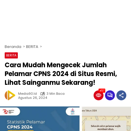
Beranda
BERITA
BERITA
Cara Mudah Mengecek Jumlah
Pelamar CPNS 2024 di Situs Resmi,
Lihat Sainganmu Sekarang!
457
Media90.id
3 Min Baca
Agustus 26, 2024