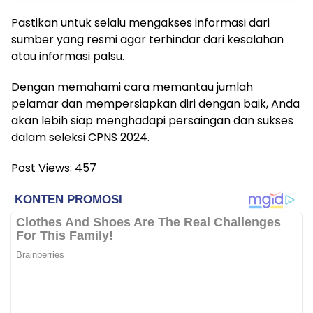
Pastikan untuk selalu mengakses informasi dari
sumber yang resmi agar terhindar dari kesalahan
atau informasi palsu.
Dengan memahami cara memantau jumlah
pelamar dan mempersiapkan diri dengan baik, Anda
akan lebih siap menghadapi persaingan dan sukses
dalam seleksi CPNS 2024.
Post Views:
457