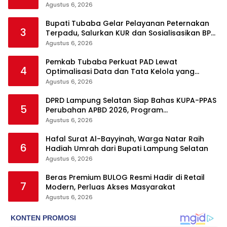
Agustus 6, 2026
Bupati Tubaba Gelar Pelayanan Peternakan
3
Terpadu, Salurkan KUR dan Sosialisasikan BPJS
Ketenagakerjaan
Agustus 6, 2026
Pemkab Tubaba Perkuat PAD Lewat
4
Optimalisasi Data dan Tata Kelola yang
Akuntabel
Agustus 6, 2026
DPRD Lampung Selatan Siap Bahas KUPA-PPAS
5
Perubahan APBD 2026, Program
Pembangunan Jadi Prioritas
Agustus 6, 2026
Hafal Surat Al-Bayyinah, Warga Natar Raih
6
Hadiah Umrah dari Bupati Lampung Selatan
Agustus 6, 2026
Beras Premium BULOG Resmi Hadir di Retail
7
Modern, Perluas Akses Masyarakat
Agustus 6, 2026