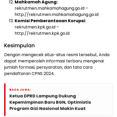
Mahkamah Agung:
rekrutmen.mahkamahagung.go.id –
http://rekrutmen.mahkamahagung.go.id
Komisi Pemberantasan Korupsi:
rekrutmen.kpk.go.id –
http://rekrutmen.kpk.go.id
Kesimpulan
Dengan mengecek situs-situs resmi tersebut, Anda
dapat memperoleh informasi terbaru mengenai
jumlah formasi, persyaratan, dan tata cara
pendaftaran CPNS 2024.
BACA JUGA:
Ketua DPRD Lampung Dukung
Kepemimpinan Baru BGN, Optimistis
Program Gizi Nasional Makin Kuat