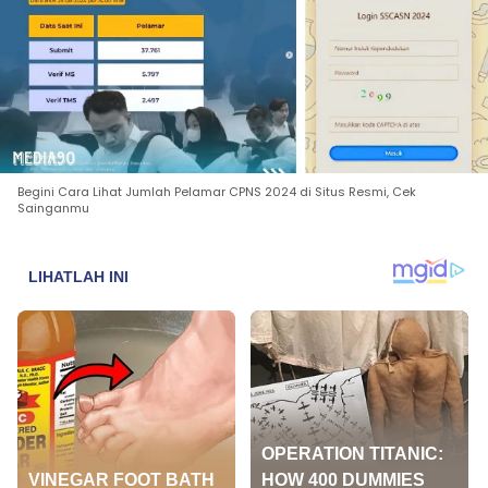
Begini Cara Lihat Jumlah Pelamar CPNS 2024 di Situs Resmi, Cek
Sainganmu