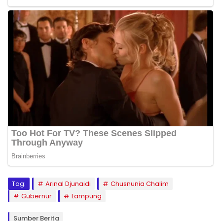
Tag:
Arinal Djunaidi
Chusnunia Chalim
Gubernur
Lampung
Sumber Berita