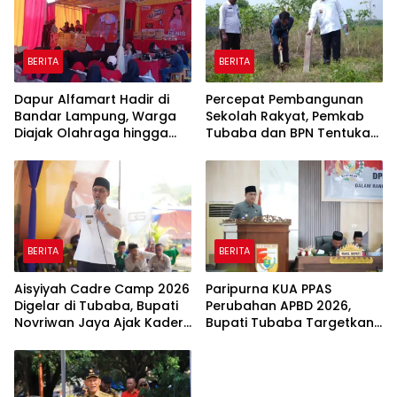
BERITA
BERITA
Dapur Alfamart Hadir di
Percepat Pembangunan
Bandar Lampung, Warga
Sekolah Rakyat, Pemkab
Diajak Olahraga hingga
Tubaba dan BPN Tentukan
Belajar Memasak
Titik Koordinat Lahan
BERITA
BERITA
Aisyiyah Cadre Camp 2026
Paripurna KUA PPAS
Digelar di Tubaba, Bupati
Perubahan APBD 2026,
Novriwan Jaya Ajak Kader
Bupati Tubaba Targetkan
Perkuat Sinergi
Pendapatan Daerah
Pembangunan
Rp820,3 Miliar