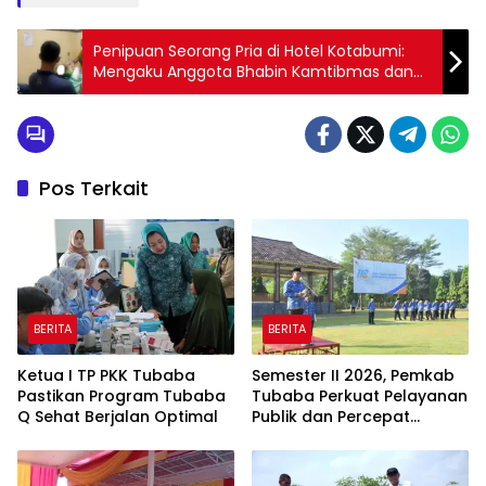
Penipuan Seorang Pria di Hotel Kotabumi:
Mengaku Anggota Bhabin Kamtibmas dan
Mencuri dari Warga
Pos Terkait
BERITA
BERITA
Ketua I TP PKK Tubaba
Semester II 2026, Pemkab
Pastikan Program Tubaba
Tubaba Perkuat Pelayanan
Q Sehat Berjalan Optimal
Publik dan Percepat
Program Pembangunan