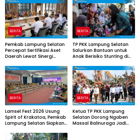
Spesifikasi Teknis
BERITA
BERITA
Pemkab Lampung Selatan
TP PKK Lampung Selatan
Percepat Sertifikasi Aset
Salurkan Bantuan untuk
Daerah Lewat Sinergi
Anak Berisiko Stunting di
dengan Kantor
Sidomulyo
Pertanahan
BERITA
BERITA
Lamsel Fest 2026 Usung
Ketua TP PKK Lampung
Spirit of Krakatoa, Pemkab
Selatan Dorong Ngaben
Lampung Selatan Siapkan
Massal Balinuraga Jadi
Festival Lebih Spektakuler
Ikon Wisata Budaya