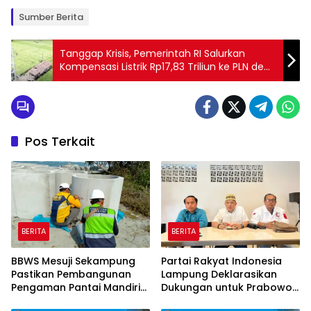
Sumber Berita
Tanggap Krisis, Pemerintah RI Salurkan
Kompensasi Listrik Rp17,83 Triliun ke PLN demi
Kesejahteraan Rakyat
Pos Terkait
BERITA
BERITA
BBWS Mesuji Sekampung
Partai Rakyat Indonesia
Pastikan Pembangunan
Lampung Deklarasikan
Pengaman Pantai Mandiri
Dukungan untuk Prabowo
Sejati Krui Penuhi
di Pilpres 2029