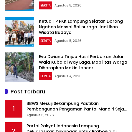
BERITA
Agustus 5, 2026
Ketua TP PKK Lampung Selatan Dorong
Ngaben Massal Balinuraga Jadi Ikon
Wisata Budaya
BERITA
Agustus 5, 2026
Eva Dwiana Tinjau Hasil Perbaikan Jalan
Wala Kuba di Way Laga, Mobilitas Warga
Diharapkan Makin Lancar
BERITA
Agustus 4, 2026
Post Terbaru
BBWS Mesuji Sekampung Pastikan
1
Pembangunan Pengaman Pantai Mandiri Sejati
Krui Penuhi Spesifikasi Teknis
Agustus 6, 2026
Partai Rakyat Indonesia Lampung
2
Deklarasikan Dukungan untuk Prabowo di