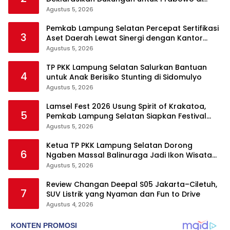
Pilpres 2029
Agustus 5, 2026
Pemkab Lampung Selatan Percepat Sertifikasi
3
Aset Daerah Lewat Sinergi dengan Kantor
Pertanahan
Agustus 5, 2026
TP PKK Lampung Selatan Salurkan Bantuan
4
untuk Anak Berisiko Stunting di Sidomulyo
Agustus 5, 2026
Lamsel Fest 2026 Usung Spirit of Krakatoa,
5
Pemkab Lampung Selatan Siapkan Festival
Lebih Spektakuler
Agustus 5, 2026
Ketua TP PKK Lampung Selatan Dorong
6
Ngaben Massal Balinuraga Jadi Ikon Wisata
Budaya
Agustus 5, 2026
Review Changan Deepal S05 Jakarta–Ciletuh,
7
SUV Listrik yang Nyaman dan Fun to Drive
Agustus 4, 2026