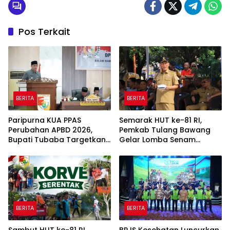
Pos Terkait
BERITA
BERITA
Paripurna KUA PPAS
Semarak HUT ke-81 RI,
Perubahan APBD 2026,
Pemkab Tulang Bawang
Bupati Tubaba Targetkan
Gelar Lomba Senam
Pendapatan Daerah
Udang Manis
Rp820,3 Miliar
BERITA
BERITA