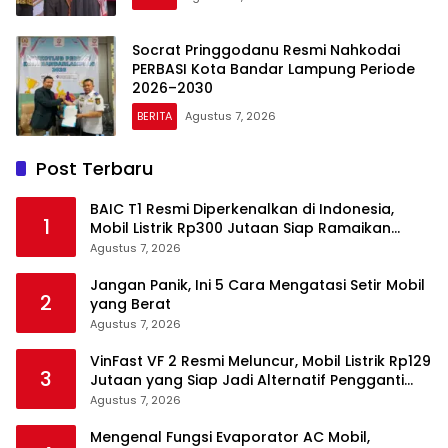
Socrat Pringgodanu Resmi Nahkodai
PERBASI Kota Bandar Lampung Periode
2026–2030
BERITA
Agustus 7, 2026
Post Terbaru
BAIC T1 Resmi Diperkenalkan di Indonesia,
1
Mobil Listrik Rp300 Jutaan Siap Ramaikan
Pasar EV
Agustus 7, 2026
Jangan Panik, Ini 5 Cara Mengatasi Setir Mobil
2
yang Berat
Agustus 7, 2026
VinFast VF 2 Resmi Meluncur, Mobil Listrik Rp129
3
Jutaan yang Siap Jadi Alternatif Pengganti
Motor
Agustus 7, 2026
Mengenal Fungsi Evaporator AC Mobil,