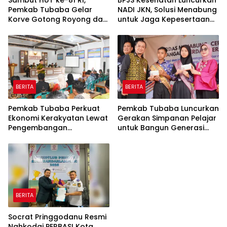
Sambut HUT ke-81 RI,
BPJS Kesehatan Luncurkan
Pemkab Tubaba Gelar
NADI JKN, Solusi Menabung
Korve Gotong Royong dan
untuk Jaga Kepesertaan
Bersih-Bersih Serentak
Tetap Aktif
BERITA
BERITA
Pemkab Tubaba Perkuat
Pemkab Tubaba Luncurkan
Ekonomi Kerakyatan Lewat
Gerakan Simpanan Pelajar
Pengembangan
untuk Bangun Generasi
Peternakan dan
Cerdas Sejak Dini
Penyaluran KUR
BERITA
Socrat Pringgodanu Resmi
Nahkodai PERBASI Kota