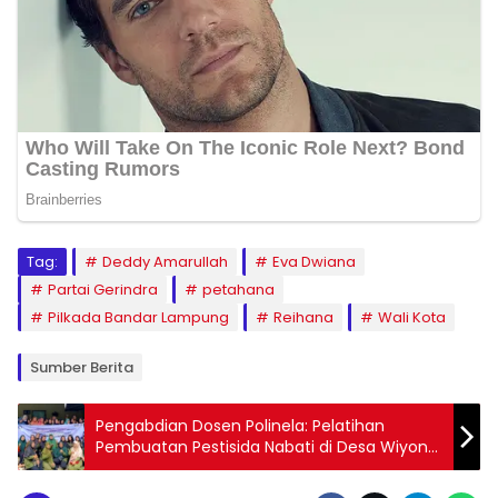
Tag:
Deddy Amarullah
Eva Dwiana
Partai Gerindra
petahana
Pilkada Bandar Lampung
Reihana
Wali Kota
Sumber Berita
Pengabdian Dosen Polinela: Pelatihan
Pembuatan Pestisida Nabati di Desa Wiyono
untuk Petani Kakao