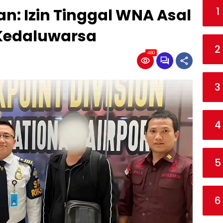
1
an: Izin Tinggal WNA Asal
 Kedaluwarsa
2
480
3
4
5
6