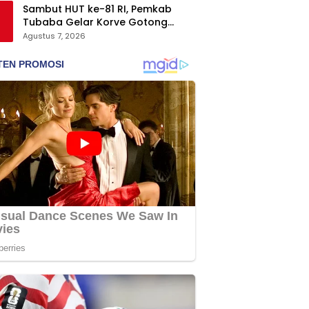
Sambut HUT ke-81 RI, Pemkab
Tubaba Gelar Korve Gotong
Royong dan Bersih-Bersih
Agustus 7, 2026
Serentak