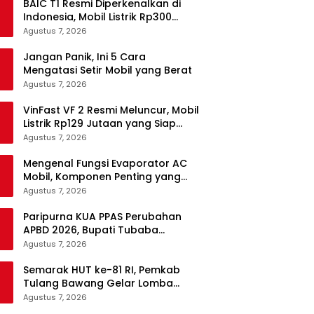
BAIC T1 Resmi Diperkenalkan di
Indonesia, Mobil Listrik Rp300
Jutaan Siap Ramaikan Pasar EV
Agustus 7, 2026
Jangan Panik, Ini 5 Cara
Mengatasi Setir Mobil yang Berat
Agustus 7, 2026
VinFast VF 2 Resmi Meluncur, Mobil
Listrik Rp129 Jutaan yang Siap
Jadi Alternatif Pengganti Motor
Agustus 7, 2026
Mengenal Fungsi Evaporator AC
Mobil, Komponen Penting yang
Sering Terlupakan
Agustus 7, 2026
Paripurna KUA PPAS Perubahan
APBD 2026, Bupati Tubaba
Targetkan Pendapatan Daerah
Agustus 7, 2026
Rp820,3 Miliar
Semarak HUT ke-81 RI, Pemkab
Tulang Bawang Gelar Lomba
Senam Udang Manis
Agustus 7, 2026