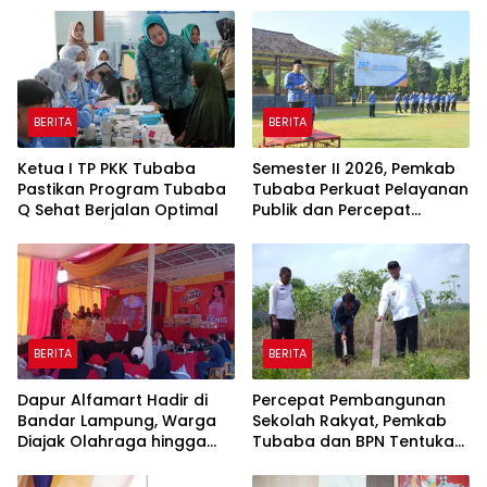
BERITA
BERITA
Ketua I TP PKK Tubaba
Semester II 2026, Pemkab
Pastikan Program Tubaba
Tubaba Perkuat Pelayanan
Q Sehat Berjalan Optimal
Publik dan Percepat
Program Pembangunan
BERITA
BERITA
Dapur Alfamart Hadir di
Percepat Pembangunan
Bandar Lampung, Warga
Sekolah Rakyat, Pemkab
Diajak Olahraga hingga
Tubaba dan BPN Tentukan
Belajar Memasak
Titik Koordinat Lahan