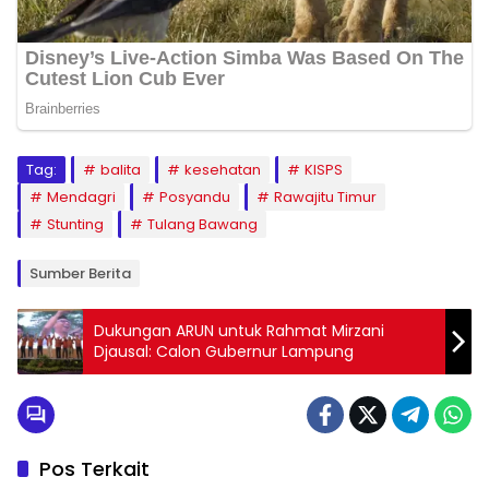
Tag:
balita
kesehatan
KISPS
Mendagri
Posyandu
Rawajitu Timur
Stunting
Tulang Bawang
Sumber Berita
Dukungan ARUN untuk Rahmat Mirzani
Djausal: Calon Gubernur Lampung
Pos Terkait