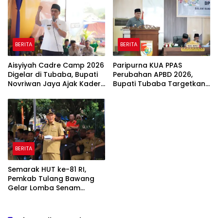
BERITA
BERITA
Aisyiyah Cadre Camp 2026
Paripurna KUA PPAS
Digelar di Tubaba, Bupati
Perubahan APBD 2026,
Novriwan Jaya Ajak Kader
Bupati Tubaba Targetkan
Perkuat Sinergi
Pendapatan Daerah
Pembangunan
Rp820,3 Miliar
BERITA
Semarak HUT ke-81 RI,
Pemkab Tulang Bawang
Gelar Lomba Senam
Udang Manis