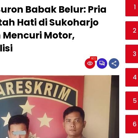
1
ron Babak Belur: Pria
ah Hati di Sukoharjo
2
 Mencuri Motor,
isi
3
602
4
5
6