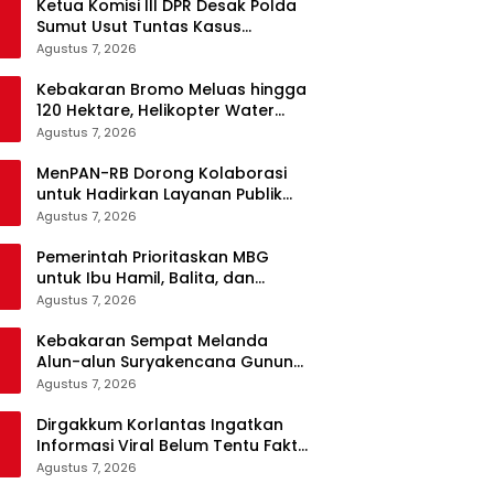
Ketua Komisi III DPR Desak Polda
Sumut Usut Tuntas Kasus
Kematian WL Secara Transparan
Agustus 7, 2026
Kebakaran Bromo Meluas hingga
120 Hektare, Helikopter Water
Bombing Disiagakan
Agustus 7, 2026
MenPAN-RB Dorong Kolaborasi
untuk Hadirkan Layanan Publik
yang Terintegrasi dan Inklusif
Agustus 7, 2026
Pemerintah Prioritaskan MBG
untuk Ibu Hamil, Balita, dan
Daerah 3T
Agustus 7, 2026
Kebakaran Sempat Melanda
Alun-alun Suryakencana Gunung
Gede, Api Berhasil Dipadamkan
Agustus 7, 2026
Dirgakkum Korlantas Ingatkan
Informasi Viral Belum Tentu Fakta,
Masyarakat Diminta Waspadai
Agustus 7, 2026
Hoaks