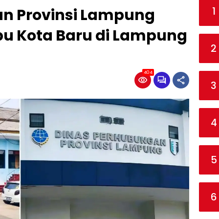
1
n Provinsi Lampung
bu Kota Baru di Lampung
2
404
3
4
5
6