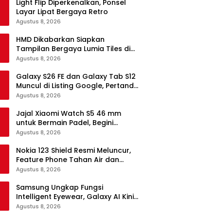
Light Flip Diperkenalkan, Ponsel
Layar Lipat Bergaya Retro
Agustus 8, 2026
HMD Dikabarkan Siapkan
Tampilan Bergaya Lumia Tiles di
Ponsel Android
Agustus 8, 2026
Galaxy S26 FE dan Galaxy Tab S12
Muncul di Listing Google, Pertanda
Segera Rilis?
Agustus 8, 2026
Jajal Xiaomi Watch S5 46 mm
untuk Bermain Padel, Begini
Kemampuannya
Agustus 8, 2026
Nokia 123 Shield Resmi Meluncur,
Feature Phone Tahan Air dan
Debu
Agustus 8, 2026
Samsung Ungkap Fungsi
Intelligent Eyewear, Galaxy AI Kini
Bisa Diakses Tanpa Layar
Agustus 8, 2026