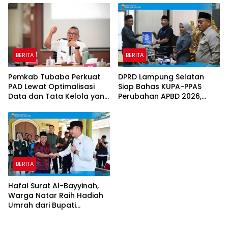
Ketenagakerjaan
BERITA
BERITA
Pemkab Tubaba Perkuat
DPRD Lampung Selatan
PAD Lewat Optimalisasi
Siap Bahas KUPA-PPAS
Data dan Tata Kelola yang
Perubahan APBD 2026,
Akuntabel
Program Pembangunan
Jadi Prioritas
BERITA
Hafal Surat Al-Bayyinah,
Warga Natar Raih Hadiah
Umrah dari Bupati
Lampung Selatan