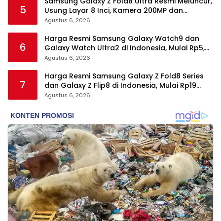
Samsung Galaxy Z Fold8 Ultra Resmi Meluncur,
5
Usung Layar 8 Inci, Kamera 200MP dan
Snapdragon 8 Elite Gen 5
Agustus 6, 2026
Harga Resmi Samsung Galaxy Watch9 dan
6
Galaxy Watch Ultra2 di Indonesia, Mulai Rp5,9
Jutaan
Agustus 6, 2026
Harga Resmi Samsung Galaxy Z Fold8 Series
7
dan Galaxy Z Flip8 di Indonesia, Mulai Rp19
Jutaan
Agustus 6, 2026