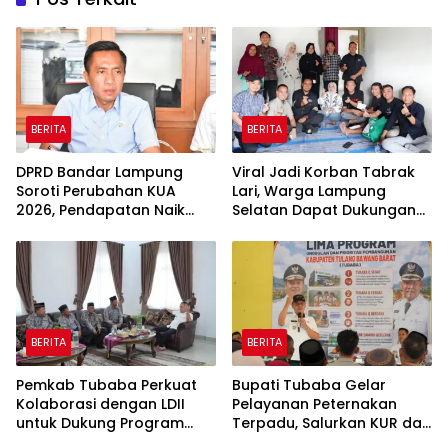
BERITA
BERITA
DPRD Bandar Lampung
Viral Jadi Korban Tabrak
Soroti Perubahan KUA
Lari, Warga Lampung
2026, Pendapatan Naik
Selatan Dapat Dukungan
tapi Belanja Pembangunan
RMD Team, DPRD, dan
Dipangkas
Influencer
BERITA
BERITA
Pemkab Tubaba Perkuat
Bupati Tubaba Gelar
Kolaborasi dengan LDII
Pelayanan Peternakan
untuk Dukung Program
Terpadu, Salurkan KUR dan
Prioritas Daerah
Sosialisasikan BPJS