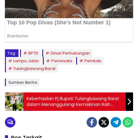
Tag:
BPTD
Dinas Perhubungan
Lampu Jalan
Pariwisata
Pemkab
Tulangbawang Barat
Sumber Berita
Keberhasilan Pj Bupati Tulangbawang Barat
dalam Menanggulangi Kemiskinan Raih
Penghargaan Insentif Fiskal dari Wakil
Presiden RI
Pos Terkait