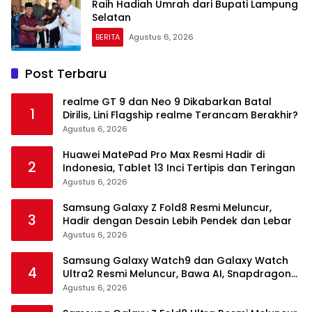
Raih Hadiah Umrah dari Bupati Lampung
Selatan
BERITA
Agustus 6, 2026
Post Terbaru
realme GT 9 dan Neo 9 Dikabarkan Batal
1
Dirilis, Lini Flagship realme Terancam Berakhir?
Agustus 6, 2026
Huawei MatePad Pro Max Resmi Hadir di
2
Indonesia, Tablet 13 Inci Tertipis dan Teringan
Agustus 6, 2026
Samsung Galaxy Z Fold8 Resmi Meluncur,
3
Hadir dengan Desain Lebih Pendek dan Lebar
Agustus 6, 2026
Samsung Galaxy Watch9 dan Galaxy Watch
4
Ultra2 Resmi Meluncur, Bawa AI, Snapdragon
Wear Elite, dan Fitur Kesehatan Baru
Agustus 6, 2026