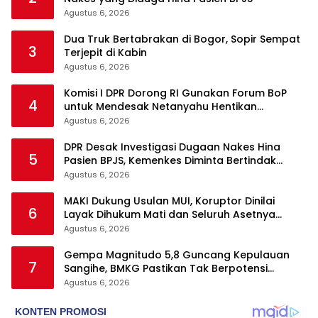
Agustus 6, 2026
Dua Truk Bertabrakan di Bogor, Sopir Sempat
3
Terjepit di Kabin
Agustus 6, 2026
Komisi I DPR Dorong RI Gunakan Forum BoP
4
untuk Mendesak Netanyahu Hentikan
Serangan ke Gaza
Agustus 6, 2026
DPR Desak Investigasi Dugaan Nakes Hina
5
Pasien BPJS, Kemenkes Diminta Bertindak
Tegas
Agustus 6, 2026
MAKI Dukung Usulan MUI, Koruptor Dinilai
6
Layak Dihukum Mati dan Seluruh Asetnya
Dirampas
Agustus 6, 2026
Gempa Magnitudo 5,8 Guncang Kepulauan
7
Sangihe, BMKG Pastikan Tak Berpotensi
Tsunami
Agustus 6, 2026