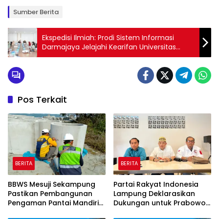
Sumber Berita
Ekspedisi Ilmiah: Prodi Sistem Informasi
Darmajaya Jelajahi Kearifan Universitas
Mercubuana
Pos Terkait
BERITA
BERITA
BBWS Mesuji Sekampung
Partai Rakyat Indonesia
Pastikan Pembangunan
Lampung Deklarasikan
Pengaman Pantai Mandiri
Dukungan untuk Prabowo
Sejati Krui Penuhi
di Pilpres 2029