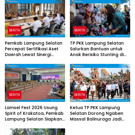
Spesifikasi Teknis
BERITA
BERITA
Pemkab Lampung Selatan
TP PKK Lampung Selatan
Percepat Sertifikasi Aset
Salurkan Bantuan untuk
Daerah Lewat Sinergi
Anak Berisiko Stunting di
dengan Kantor
Sidomulyo
Pertanahan
BERITA
BERITA
Lamsel Fest 2026 Usung
Ketua TP PKK Lampung
Spirit of Krakatoa, Pemkab
Selatan Dorong Ngaben
Lampung Selatan Siapkan
Massal Balinuraga Jadi
Festival Lebih Spektakuler
Ikon Wisata Budaya