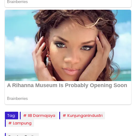
Tag:
IIB Darmajaya
KunjunganIndustri
Lampung