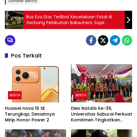
Sumber Berita
Bus Eva Star Terlibat Kecelakaan Fatal di
Gerbang Pelabuhan Bakauheni, Sopir
Ditetapkan sebagai Tersangka
Pos Terkait
BERITA
BERITA
Huawei nova 16 SE
Dies Natalis ke-36,
Terungkap, Desainnya
Universitas Saburai Perkuat
Mirip Honor Power 2
Komitmen Tingkatkan
Kualitas Pendidikan