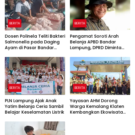
BERITA
BERITA
Dosen Polinela Teliti Bakteri
Pengamat Soroti Arah
Salmonella pada Daging
Belanja APBD Bandar
Ayam di Pasar Bandar
Lampung, DPRD Diminta
Lampung
Tegas
BERITA
BERITA
PLN Lampung Ajak Anak
Yayasan AHM Dorong
Yatim Belanja Ceria Sambil
Warga Kemalang Klaten
Belajar Keselamatan Listrik
Kembangkan Ekowisata
Kalitalang