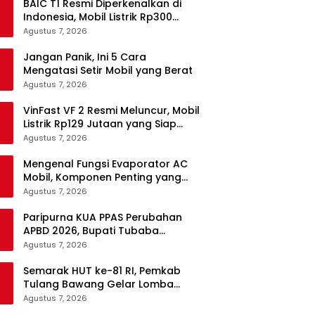
BAIC T1 Resmi Diperkenalkan di
Indonesia, Mobil Listrik Rp300
Jutaan Siap Ramaikan Pasar EV
Agustus 7, 2026
Jangan Panik, Ini 5 Cara
Mengatasi Setir Mobil yang Berat
Agustus 7, 2026
VinFast VF 2 Resmi Meluncur, Mobil
Listrik Rp129 Jutaan yang Siap
Jadi Alternatif Pengganti Motor
Agustus 7, 2026
Mengenal Fungsi Evaporator AC
Mobil, Komponen Penting yang
Sering Terlupakan
Agustus 7, 2026
Paripurna KUA PPAS Perubahan
APBD 2026, Bupati Tubaba
Targetkan Pendapatan Daerah
Agustus 7, 2026
Rp820,3 Miliar
Semarak HUT ke-81 RI, Pemkab
Tulang Bawang Gelar Lomba
Senam Udang Manis
Agustus 7, 2026