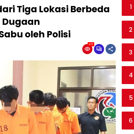
1
ri Tiga Lokasi Berbeda
a Dugaan
2
abu oleh Polisi
472
3
4
5
6