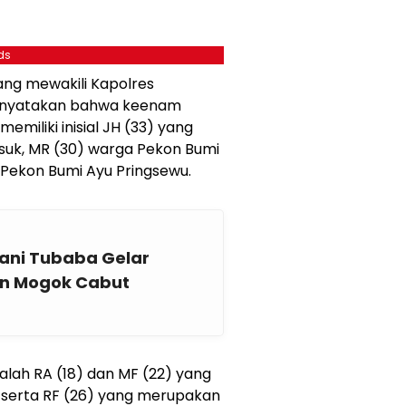
ds
ang mewakili Kapolres
enyatakan bahwa keenam
miliki inisial JH (33) yang
suk, MR (30) warga Pekon Bumi
 Pekon Bumi Ayu Pringsewu.
tani Tubaba Gelar
an Mogok Cabut
alah RA (18) dan MF (22) yang
serta RF (26) yang merupakan