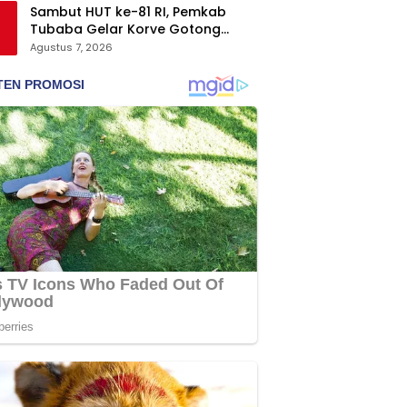
Sambut HUT ke-81 RI, Pemkab
Tubaba Gelar Korve Gotong
Royong dan Bersih-Bersih
Agustus 7, 2026
Serentak