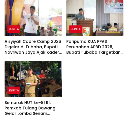
BERITA
BERITA
Aisyiyah Cadre Camp 2026
Paripurna KUA PPAS
Digelar di Tubaba, Bupati
Perubahan APBD 2026,
Novriwan Jaya Ajak Kader
Bupati Tubaba Targetkan
Perkuat Sinergi
Pendapatan Daerah
Pembangunan
Rp820,3 Miliar
BERITA
Semarak HUT ke-81 RI,
Pemkab Tulang Bawang
Gelar Lomba Senam
Udang Manis