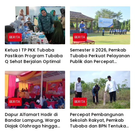
BERITA
BERITA
Ketua I TP PKK Tubaba
Semester II 2026, Pemkab
Pastikan Program Tubaba
Tubaba Perkuat Pelayanan
Q Sehat Berjalan Optimal
Publik dan Percepat
Program Pembangunan
BERITA
BERITA
Dapur Alfamart Hadir di
Percepat Pembangunan
Bandar Lampung, Warga
Sekolah Rakyat, Pemkab
Diajak Olahraga hingga
Tubaba dan BPN Tentukan
Belajar Memasak
Titik Koordinat Lahan