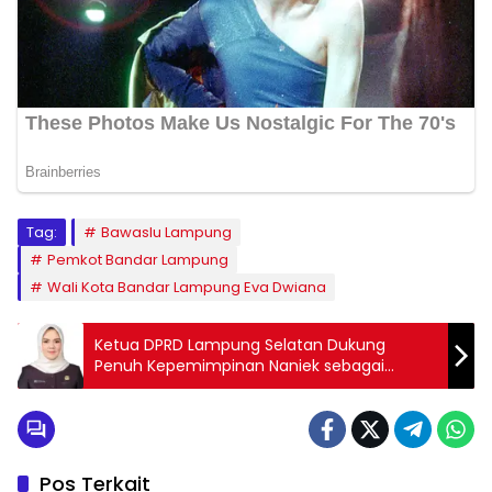
Tag:
Bawaslu Lampung
Pemkot Bandar Lampung
Wali Kota Bandar Lampung Eva Dwiana
Ketua DPRD Lampung Selatan Dukung
Penuh Kepemimpinan Naniek sebagai
Kepala BGN RI
Pos Terkait