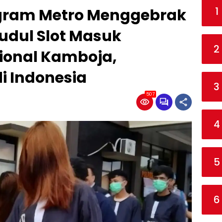
1
bgram Metro Menggebrak
udul Slot Masuk
2
sional Kamboja,
i Indonesia
3
507
4
5
6