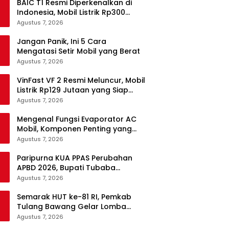
BAIC T1 Resmi Diperkenalkan di
Indonesia, Mobil Listrik Rp300
Jutaan Siap Ramaikan Pasar EV
Agustus 7, 2026
Jangan Panik, Ini 5 Cara
Mengatasi Setir Mobil yang Berat
Agustus 7, 2026
VinFast VF 2 Resmi Meluncur, Mobil
Listrik Rp129 Jutaan yang Siap
Jadi Alternatif Pengganti Motor
Agustus 7, 2026
Mengenal Fungsi Evaporator AC
Mobil, Komponen Penting yang
Sering Terlupakan
Agustus 7, 2026
Paripurna KUA PPAS Perubahan
APBD 2026, Bupati Tubaba
Targetkan Pendapatan Daerah
Agustus 7, 2026
Rp820,3 Miliar
Semarak HUT ke-81 RI, Pemkab
Tulang Bawang Gelar Lomba
Senam Udang Manis
Agustus 7, 2026