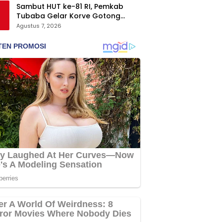
Sambut HUT ke-81 RI, Pemkab
Tubaba Gelar Korve Gotong
Royong dan Bersih-Bersih
Agustus 7, 2026
Serentak