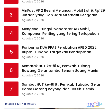
Agustus 7, 2026
VinFast VF 2 Resmi Meluncur, Mobil Listrik Rp129
3
Jutaan yang Siap Jadi Alternatif Pengganti
Motor
Agustus 7, 2026
Mengenal Fungsi Evaporator AC Mobil,
4
Komponen Penting yang Sering Terlupakan
Agustus 7, 2026
Paripurna KUA PPAS Perubahan APBD 2026,
5
Bupati Tubaba Targetkan Pendapatan
Daerah Rp820,3 Miliar
Agustus 7, 2026
Semarak HUT ke-81 RI, Pemkab Tulang
6
Bawang Gelar Lomba Senam Udang Manis
Agustus 7, 2026
Sambut HUT ke-81 RI, Pemkab Tubaba Gelar
7
Korve Gotong Royong dan Bersih-Bersih
Serentak
Agustus 7, 2026