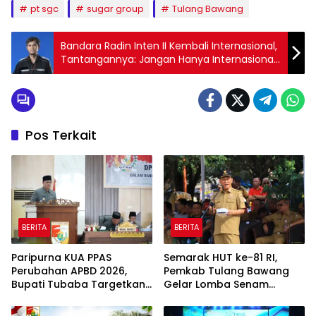
pt sgc
sugar group
Tulang Bawang
Bandara Radin Inten II Kembali Internasional,
Tantangannya: Jangan Hanya Internasional
Rasa Lokal
Pos Terkait
BERITA
BERITA
Paripurna KUA PPAS
Semarak HUT ke-81 RI,
Perubahan APBD 2026,
Pemkab Tulang Bawang
Bupati Tubaba Targetkan
Gelar Lomba Senam
Pendapatan Daerah
Udang Manis
Rp820,3 Miliar