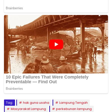
Tag:
hak guna usaha
Lampung Tengah
Masyarakat Lampung
perkebunan lampung