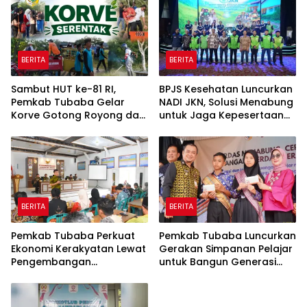
BERITA
BERITA
Sambut HUT ke-81 RI,
BPJS Kesehatan Luncurkan
Pemkab Tubaba Gelar
NADI JKN, Solusi Menabung
Korve Gotong Royong dan
untuk Jaga Kepesertaan
Bersih-Bersih Serentak
Tetap Aktif
BERITA
BERITA
Pemkab Tubaba Perkuat
Pemkab Tubaba Luncurkan
Ekonomi Kerakyatan Lewat
Gerakan Simpanan Pelajar
Pengembangan
untuk Bangun Generasi
Peternakan dan
Cerdas Sejak Dini
Penyaluran KUR