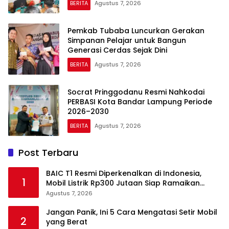
BERITA
Agustus 7, 2026
Pemkab Tubaba Luncurkan Gerakan
Simpanan Pelajar untuk Bangun
Generasi Cerdas Sejak Dini
BERITA
Agustus 7, 2026
Socrat Pringgodanu Resmi Nahkodai
PERBASI Kota Bandar Lampung Periode
2026–2030
BERITA
Agustus 7, 2026
Post Terbaru
BAIC T1 Resmi Diperkenalkan di Indonesia,
1
Mobil Listrik Rp300 Jutaan Siap Ramaikan
Pasar EV
Agustus 7, 2026
Jangan Panik, Ini 5 Cara Mengatasi Setir Mobil
2
yang Berat