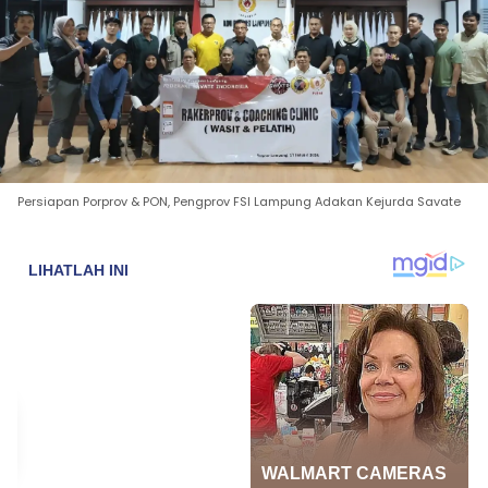
Persiapan Porprov & PON, Pengprov FSI Lampung Adakan Kejurda Savate