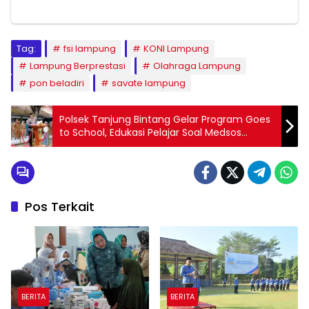
Tag:
fsi lampung
KONI Lampung
Lampung Berprestasi
Olahraga Lampung
pon beladiri
savate lampung
Polsek Tanjung Bintang Gelar Program Goes
to School, Edukasi Pelajar Soal Medsos
hingga Pencegahan Tindak Pidana
Pos Terkait
BERITA
BERITA