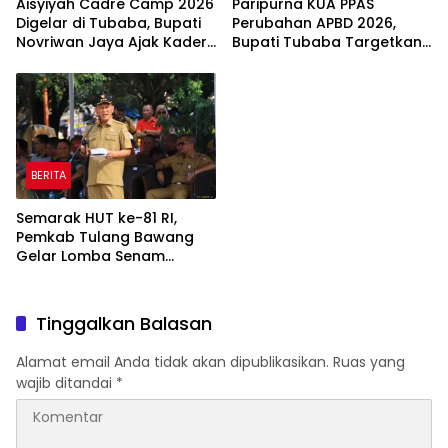
Aisyiyah Cadre Camp 2026
Paripurna KUA PPAS
Digelar di Tubaba, Bupati
Perubahan APBD 2026,
Novriwan Jaya Ajak Kader
Bupati Tubaba Targetkan
Perkuat Sinergi
Pendapatan Daerah
Pembangunan
Rp820,3 Miliar
BERITA
Semarak HUT ke-81 RI,
Pemkab Tulang Bawang
Gelar Lomba Senam
Udang Manis
Tinggalkan Balasan
Alamat email Anda tidak akan dipublikasikan.
Ruas yang
wajib ditandai
*