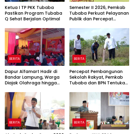
Ketua I TP PKK Tubaba
Semester II 2026, Pemkab
Pastikan Program Tubaba
Tubaba Perkuat Pelayanan
Q Sehat Berjalan Optimal
Publik dan Percepat
Program Pembangunan
BERITA
BERITA
Dapur Alfamart Hadir di
Percepat Pembangunan
Bandar Lampung, Warga
Sekolah Rakyat, Pemkab
Diajak Olahraga hingga
Tubaba dan BPN Tentukan
Belajar Memasak
Titik Koordinat Lahan
BERITA
BERITA