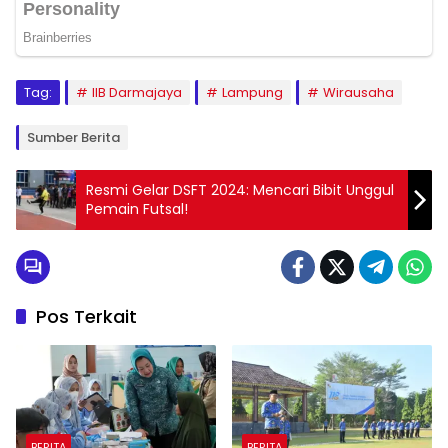
Tag:
IIB Darmajaya
Lampung
Wirausaha
Sumber Berita
Resmi Gelar DSFT 2024: Mencari Bibit Unggul
Pemain Futsal!
Pos Terkait
BERITA
BERITA