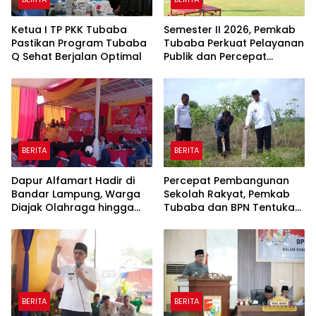
Ketua I TP PKK Tubaba
Semester II 2026, Pemkab
Pastikan Program Tubaba
Tubaba Perkuat Pelayanan
Q Sehat Berjalan Optimal
Publik dan Percepat
Program Pembangunan
BERITA
BERITA
Dapur Alfamart Hadir di
Percepat Pembangunan
Bandar Lampung, Warga
Sekolah Rakyat, Pemkab
Diajak Olahraga hingga
Tubaba dan BPN Tentukan
Belajar Memasak
Titik Koordinat Lahan
BERITA
BERITA