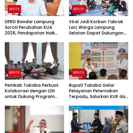
BERITA
BERITA
DPRD Bandar Lampung
Viral Jadi Korban Tabrak
Soroti Perubahan KUA
Lari, Warga Lampung
2026, Pendapatan Naik
Selatan Dapat Dukungan
tapi Belanja Pembangunan
RMD Team, DPRD, dan
Dipangkas
Influencer
BERITA
BERITA
Pemkab Tubaba Perkuat
Bupati Tubaba Gelar
Kolaborasi dengan LDII
Pelayanan Peternakan
untuk Dukung Program
Terpadu, Salurkan KUR dan
Prioritas Daerah
Sosialisasikan BPJS
Ketenagakerjaan