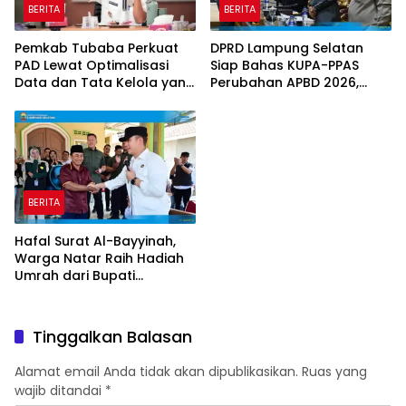
BERITA
BERITA
Pemkab Tubaba Perkuat
DPRD Lampung Selatan
PAD Lewat Optimalisasi
Siap Bahas KUPA-PPAS
Data dan Tata Kelola yang
Perubahan APBD 2026,
Akuntabel
Program Pembangunan
Jadi Prioritas
BERITA
Hafal Surat Al-Bayyinah,
Warga Natar Raih Hadiah
Umrah dari Bupati
Lampung Selatan
Tinggalkan Balasan
Alamat email Anda tidak akan dipublikasikan.
Ruas yang
wajib ditandai
*