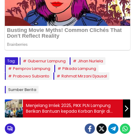
Tag:
Gubernur Lampung
Jihan Nurlela
Pemprov Lampung
Pilkada Lampung
Prabowo Subianto
Rahmat Mirzani Djausal
Sumber Berita
Menjelang Imlek 2025, PIKK PLN Lampung
Berikan Bantuan kepada Korban Banjir di
Bandar Lampung dan Pringsewu