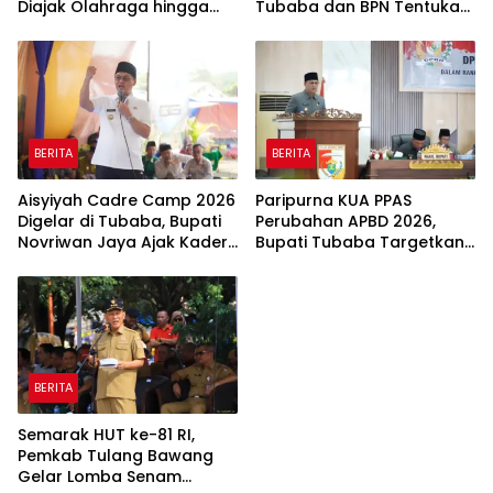
Diajak Olahraga hingga
Tubaba dan BPN Tentukan
Belajar Memasak
Titik Koordinat Lahan
BERITA
BERITA
Aisyiyah Cadre Camp 2026
Paripurna KUA PPAS
Digelar di Tubaba, Bupati
Perubahan APBD 2026,
Novriwan Jaya Ajak Kader
Bupati Tubaba Targetkan
Perkuat Sinergi
Pendapatan Daerah
Pembangunan
Rp820,3 Miliar
BERITA
Semarak HUT ke-81 RI,
Pemkab Tulang Bawang
Gelar Lomba Senam