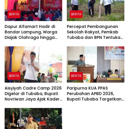
BERITA
BERITA
Dapur Alfamart Hadir di
Percepat Pembangunan
Bandar Lampung, Warga
Sekolah Rakyat, Pemkab
Diajak Olahraga hingga
Tubaba dan BPN Tentukan
Belajar Memasak
Titik Koordinat Lahan
BERITA
BERITA
Aisyiyah Cadre Camp 2026
Paripurna KUA PPAS
Digelar di Tubaba, Bupati
Perubahan APBD 2026,
Novriwan Jaya Ajak Kader
Bupati Tubaba Targetkan
Perkuat Sinergi
Pendapatan Daerah
Pembangunan
Rp820,3 Miliar