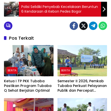
Polisi Selidiki Penyebab Kecelakaan Beruntun
6 Kendaraan di Kebon Pedes Bogor
Pos Terkait
BERITA
BERITA
Ketua I TP PKK Tubaba
Semester II 2026, Pemkab
Pastikan Program Tubaba
Tubaba Perkuat Pelayanan
Q Sehat Berjalan Optimal
Publik dan Percepat
Program Pembangunan