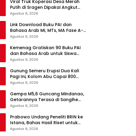
Viral Truk Koperasi Desa Merah
Putih di Sragen Dipakai Angkut
Tebu, Kodim Langsung Turun
Agustus 6, 2026
Tangan
Link Download Buku PAI dan
Bahasa Arab MI, MTs, MA Fase A-F
Gratis, Lengkap Semua Mata
Agustus 6, 2026
Pelajaran
Kemenag Gratiskan 90 Buku PAI
dan Bahasa Arab untuk Siswa
Madrasah di Semua Jenjang
Agustus 6, 2026
Gunung Semeru Erupsi Dua Kali
Pagi Ini, Kolom Abu Capai 800
Meter
Agustus 6, 2026
Gempa M5,6 Guncang Mindanao,
Getarannya Terasa di Sangihe
dan Talaud
Agustus 6, 2026
Prabowo Undang Peneliti BRIN ke
Istana, Bahas Hasil Riset untuk
Pangan, Energi, hingga Sampah
Agustus 6, 2026