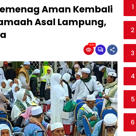
1
l Kemenag Aman Kembali
Jamaah Asal Lampung,
2
ia
630
3
4
5
6