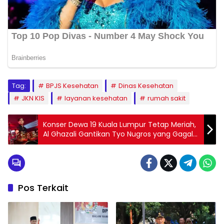
Tag:
BPJS Kesehatan
Dinas Kesehatan
JKN KIS
layanan kesehatan
rumah sakit
Konser Dewa 19 Kuala Lumpur Tetap Meriah,
Al Ghazali Gantikan Tyo Nugros yang Gagal
Terbang
Pos Terkait