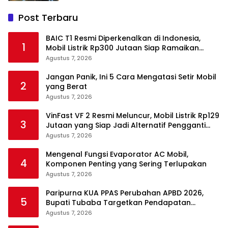
Post Terbaru
BAIC T1 Resmi Diperkenalkan di Indonesia,
1
Mobil Listrik Rp300 Jutaan Siap Ramaikan
Pasar EV
Agustus 7, 2026
Jangan Panik, Ini 5 Cara Mengatasi Setir Mobil
2
yang Berat
Agustus 7, 2026
VinFast VF 2 Resmi Meluncur, Mobil Listrik Rp129
3
Jutaan yang Siap Jadi Alternatif Pengganti
Motor
Agustus 7, 2026
Mengenal Fungsi Evaporator AC Mobil,
4
Komponen Penting yang Sering Terlupakan
Agustus 7, 2026
Paripurna KUA PPAS Perubahan APBD 2026,
5
Bupati Tubaba Targetkan Pendapatan
Daerah Rp820,3 Miliar
Agustus 7, 2026