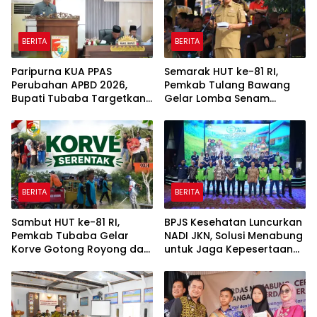
BERITA
BERITA
Paripurna KUA PPAS
Semarak HUT ke-81 RI,
Perubahan APBD 2026,
Pemkab Tulang Bawang
Bupati Tubaba Targetkan
Gelar Lomba Senam
Pendapatan Daerah
Udang Manis
Rp820,3 Miliar
BERITA
BERITA
Sambut HUT ke-81 RI,
BPJS Kesehatan Luncurkan
Pemkab Tubaba Gelar
NADI JKN, Solusi Menabung
Korve Gotong Royong dan
untuk Jaga Kepesertaan
Bersih-Bersih Serentak
Tetap Aktif