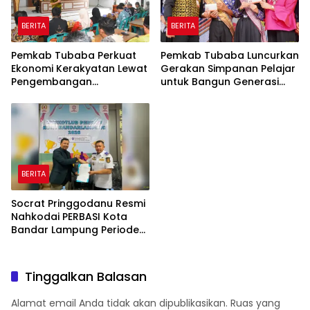
BERITA
BERITA
Pemkab Tubaba Perkuat
Pemkab Tubaba Luncurkan
Ekonomi Kerakyatan Lewat
Gerakan Simpanan Pelajar
Pengembangan
untuk Bangun Generasi
Peternakan dan
Cerdas Sejak Dini
Penyaluran KUR
BERITA
Socrat Pringgodanu Resmi
Nahkodai PERBASI Kota
Bandar Lampung Periode
2026–2030
Tinggalkan Balasan
Alamat email Anda tidak akan dipublikasikan.
Ruas yang