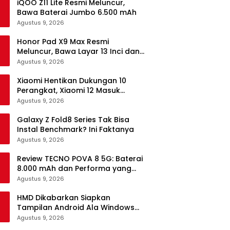
iQOO Z11 Lite Resmi Meluncur,
Bawa Baterai Jumbo 6.500 mAh
Agustus 9, 2026
Honor Pad X9 Max Resmi
Meluncur, Bawa Layar 13 Inci dan
Baterai 10.100 mAh
Agustus 9, 2026
Xiaomi Hentikan Dukungan 10
Perangkat, Xiaomi 12 Masuk
Daftar
Agustus 9, 2026
Galaxy Z Fold8 Series Tak Bisa
Instal Benchmark? Ini Faktanya
Agustus 9, 2026
Review TECNO POVA 8 5G: Baterai
8.000 mAh dan Performa yang
Masih Mantap di 2026
Agustus 9, 2026
HMD Dikabarkan Siapkan
Tampilan Android Ala Windows
Phone
Agustus 9, 2026