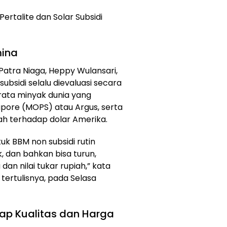
 Pertalite dan Solar Subsidi
mina
atra Niaga, Heppy Wulansari,
bsidi selalu dievaluasi secara
-rata minyak dunia yang
apore (MOPS) atau Argus, serta
ah terhadap dolar Amerika.
uk BBM non subsidi rutin
k, dan bahkan bisa turun,
an nilai tukar rupiah,” kata
ertulisnya, pada Selasa
ap Kualitas dan Harga