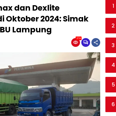
1
ax dan Dexlite
i Oktober 2024: Simak
2
SPBU Lampung
374
3
4
5
6