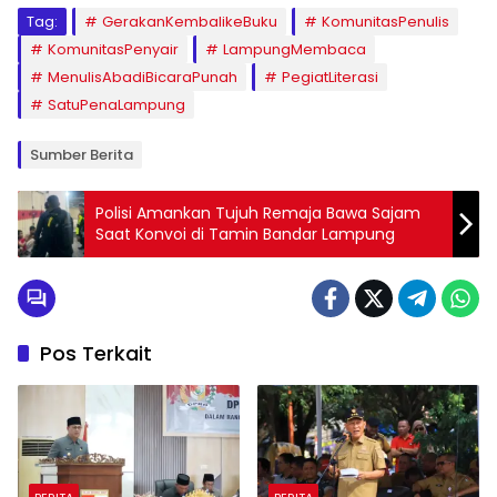
Tag:
GerakanKembalikeBuku
KomunitasPenulis
KomunitasPenyair
LampungMembaca
MenulisAbadiBicaraPunah
PegiatLiterasi
SatuPenaLampung
Sumber Berita
Polisi Amankan Tujuh Remaja Bawa Sajam
Saat Konvoi di Tamin Bandar Lampung
Pos Terkait