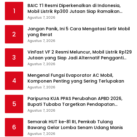
BAIC T1 Resmi Diperkenalkan di Indonesia,
1
Mobil Listrik Rp300 Jutaan Siap Ramaikan
Pasar EV
Agustus 7, 2026
Jangan Panik, Ini 5 Cara Mengatasi Setir Mobil
2
yang Berat
Agustus 7, 2026
VinFast VF 2 Resmi Meluncur, Mobil Listrik Rp129
3
Jutaan yang Siap Jadi Alternatif Pengganti
Motor
Agustus 7, 2026
Mengenal Fungsi Evaporator AC Mobil,
4
Komponen Penting yang Sering Terlupakan
Agustus 7, 2026
Paripurna KUA PPAS Perubahan APBD 2026,
5
Bupati Tubaba Targetkan Pendapatan
Daerah Rp820,3 Miliar
Agustus 7, 2026
Semarak HUT ke-81 RI, Pemkab Tulang
6
Bawang Gelar Lomba Senam Udang Manis
Agustus 7, 2026