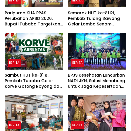
BERITA
BERITA
Paripurna KUA PPAS
Semarak HUT ke-81 RI,
Perubahan APBD 2026,
Pemkab Tulang Bawang
Bupati Tubaba Targetkan
Gelar Lomba Senam
Pendapatan Daerah
Udang Manis
Rp820,3 Miliar
BERITA
BERITA
Sambut HUT ke-81 RI,
BPJS Kesehatan Luncurkan
Pemkab Tubaba Gelar
NADI JKN, Solusi Menabung
Korve Gotong Royong dan
untuk Jaga Kepesertaan
Bersih-Bersih Serentak
Tetap Aktif
BERITA
BERITA