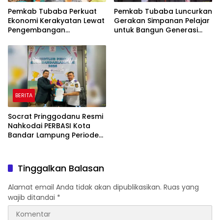
Pemkab Tubaba Perkuat
Pemkab Tubaba Luncurkan
Ekonomi Kerakyatan Lewat
Gerakan Simpanan Pelajar
Pengembangan
untuk Bangun Generasi
Peternakan dan
Cerdas Sejak Dini
Penyaluran KUR
BERITA
Socrat Pringgodanu Resmi
Nahkodai PERBASI Kota
Bandar Lampung Periode
2026–2030
Tinggalkan Balasan
Alamat email Anda tidak akan dipublikasikan.
Ruas yang
wajib ditandai
*