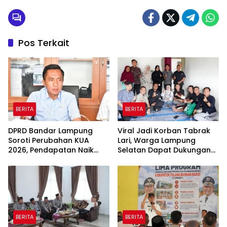
Pos Terkait
BERITA
BERITA
DPRD Bandar Lampung
Viral Jadi Korban Tabrak
Soroti Perubahan KUA
Lari, Warga Lampung
2026, Pendapatan Naik
Selatan Dapat Dukungan
tapi Belanja Pembangunan
RMD Team, DPRD, dan
Dipangkas
Influencer
BERITA
BERITA