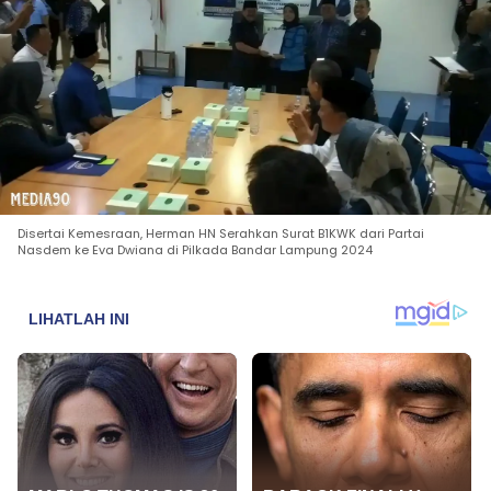
Disertai Kemesraan, Herman HN Serahkan Surat B1KWK dari Partai
Nasdem ke Eva Dwiana di Pilkada Bandar Lampung 2024