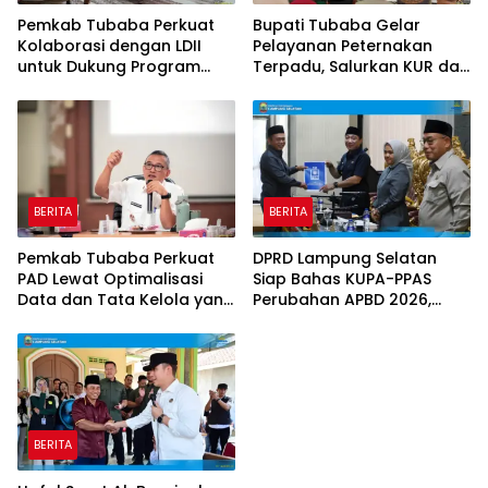
Pemkab Tubaba Perkuat
Bupati Tubaba Gelar
Kolaborasi dengan LDII
Pelayanan Peternakan
untuk Dukung Program
Terpadu, Salurkan KUR dan
Prioritas Daerah
Sosialisasikan BPJS
Ketenagakerjaan
BERITA
BERITA
Pemkab Tubaba Perkuat
DPRD Lampung Selatan
PAD Lewat Optimalisasi
Siap Bahas KUPA-PPAS
Data dan Tata Kelola yang
Perubahan APBD 2026,
Akuntabel
Program Pembangunan
Jadi Prioritas
BERITA