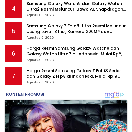
Samsung Galaxy Watch9 dan Galaxy Watch
4
Ultra2 Resmi Meluncur, Bawa AI, Snapdragon
Wear Elite, dan Fitur Kesehatan Baru
Agustus 6, 2026
Samsung Galaxy Z Fold8 Ultra Resmi Meluncur,
5
Usung Layar 8 Inci, Kamera 200MP dan
Snapdragon 8 Elite Gen 5
Agustus 6, 2026
Harga Resmi Samsung Galaxy Watch9 dan
6
Galaxy Watch Ultra2 di Indonesia, Mulai Rp5,9
Jutaan
Agustus 6, 2026
Harga Resmi Samsung Galaxy Z Fold8 Series
7
dan Galaxy Z Flip8 di Indonesia, Mulai Rp19
Jutaan
Agustus 6, 2026