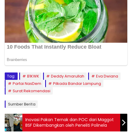
Tag:
B1KWK
Deddy Amarullah
Eva Dwiana
Partai NasDem
Pilkada Bandar Lampung
Surat Rekomendasi
Sumber Berita
Inovasi Pakan Ternak dan POC dari Maggot
BSF Dikembangkan oleh Peneliti Polinela