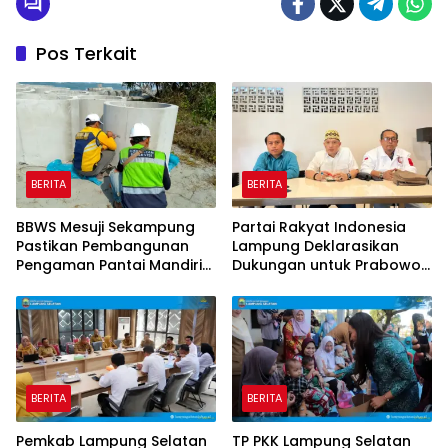
Pos Terkait
BERITA
BERITA
BBWS Mesuji Sekampung
Partai Rakyat Indonesia
Pastikan Pembangunan
Lampung Deklarasikan
Pengaman Pantai Mandiri
Dukungan untuk Prabowo
Sejati Krui Penuhi
di Pilpres 2029
Spesifikasi Teknis
BERITA
BERITA
Pemkab Lampung Selatan
TP PKK Lampung Selatan