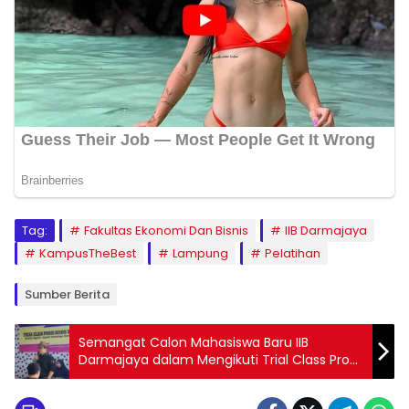
Tag:
Fakultas Ekonomi Dan Bisnis
IIB Darmajaya
KampusTheBest
Lampung
Pelatihan
Sumber Berita
Semangat Calon Mahasiswa Baru IIB
Darmajaya dalam Mengikuti Trial Class Prodi
Bisnis Digital