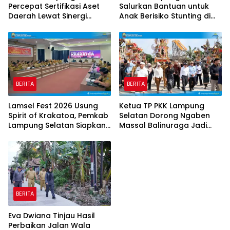
Percepat Sertifikasi Aset
Salurkan Bantuan untuk
Daerah Lewat Sinergi
Anak Berisiko Stunting di
dengan Kantor
Sidomulyo
Pertanahan
BERITA
BERITA
Lamsel Fest 2026 Usung
Ketua TP PKK Lampung
Spirit of Krakatoa, Pemkab
Selatan Dorong Ngaben
Lampung Selatan Siapkan
Massal Balinuraga Jadi
Festival Lebih Spektakuler
Ikon Wisata Budaya
BERITA
Eva Dwiana Tinjau Hasil
Perbaikan Jalan Wala