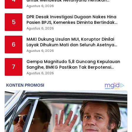
untuk Mendesak Netanyahu Hentikan
Serangan ke Gaza
Agustus 6, 2026
DPR Desak Investigasi Dugaan Nakes Hina
5
Pasien BPJS, Kemenkes Diminta Bertindak
Tegas
Agustus 6, 2026
MAKI Dukung Usulan MUI, Koruptor Dinilai
6
Layak Dihukum Mati dan Seluruh Asetnya
Dirampas
Agustus 6, 2026
Gempa Magnitudo 5,8 Guncang Kepulauan
7
Sangihe, BMKG Pastikan Tak Berpotensi
Tsunami
Agustus 6, 2026