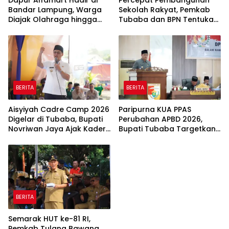
Dapur Alfamart Hadir di
Percepat Pembangunan
Bandar Lampung, Warga
Sekolah Rakyat, Pemkab
Diajak Olahraga hingga
Tubaba dan BPN Tentukan
Belajar Memasak
Titik Koordinat Lahan
BERITA
BERITA
Aisyiyah Cadre Camp 2026
Paripurna KUA PPAS
Digelar di Tubaba, Bupati
Perubahan APBD 2026,
Novriwan Jaya Ajak Kader
Bupati Tubaba Targetkan
Perkuat Sinergi
Pendapatan Daerah
Pembangunan
Rp820,3 Miliar
BERITA
Semarak HUT ke-81 RI,
Pemkab Tulang Bawang