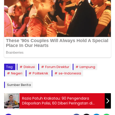
Tag:
Diskusi
Forum Direktur
Lampung
Negeri
Politeknik
se-Indonesia
Sumber Berita
Razia Patuh Krakatau: 90 Pengendara
Dilaporkan Polisi, 60 Diberi Peringatan di
Bandar Lampung