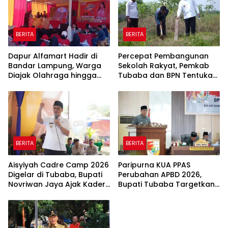
BERITA
BERITA
Dapur Alfamart Hadir di
Percepat Pembangunan
Bandar Lampung, Warga
Sekolah Rakyat, Pemkab
Diajak Olahraga hingga
Tubaba dan BPN Tentukan
Belajar Memasak
Titik Koordinat Lahan
BERITA
BERITA
Aisyiyah Cadre Camp 2026
Paripurna KUA PPAS
Digelar di Tubaba, Bupati
Perubahan APBD 2026,
Novriwan Jaya Ajak Kader
Bupati Tubaba Targetkan
Perkuat Sinergi
Pendapatan Daerah
Pembangunan
Rp820,3 Miliar