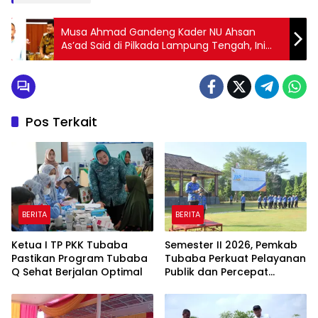
Musa Ahmad Gandeng Kader NU Ahsan
As’ad Said di Pilkada Lampung Tengah, Ini
Profilnya
Pos Terkait
BERITA
BERITA
Ketua I TP PKK Tubaba
Semester II 2026, Pemkab
Pastikan Program Tubaba
Tubaba Perkuat Pelayanan
Q Sehat Berjalan Optimal
Publik dan Percepat
Program Pembangunan