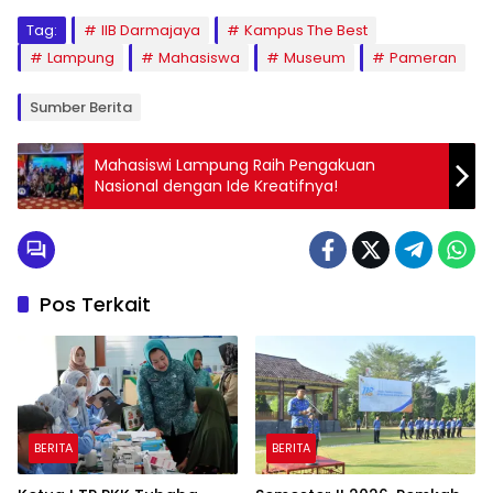
Tag:
IIB Darmajaya
Kampus The Best
Lampung
Mahasiswa
Museum
Pameran
Sumber Berita
Mahasiswi Lampung Raih Pengakuan
Nasional dengan Ide Kreatifnya!
Pos Terkait
BERITA
BERITA