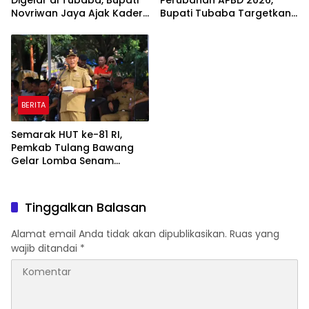
Digelar di Tubaba, Bupati
Perubahan APBD 2026,
Novriwan Jaya Ajak Kader
Bupati Tubaba Targetkan
Perkuat Sinergi
Pendapatan Daerah
Pembangunan
Rp820,3 Miliar
BERITA
Semarak HUT ke-81 RI,
Pemkab Tulang Bawang
Gelar Lomba Senam
Udang Manis
Tinggalkan Balasan
Alamat email Anda tidak akan dipublikasikan.
Ruas yang
wajib ditandai
*