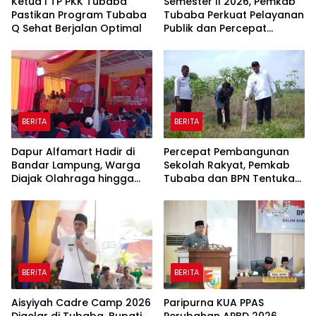
Ketua I TP PKK Tubaba
Semester II 2026, Pemkab
Pastikan Program Tubaba
Tubaba Perkuat Pelayanan
Q Sehat Berjalan Optimal
Publik dan Percepat
Program Pembangunan
BERITA
BERITA
Dapur Alfamart Hadir di
Percepat Pembangunan
Bandar Lampung, Warga
Sekolah Rakyat, Pemkab
Diajak Olahraga hingga
Tubaba dan BPN Tentukan
Belajar Memasak
Titik Koordinat Lahan
BERITA
BERITA
Aisyiyah Cadre Camp 2026
Paripurna KUA PPAS