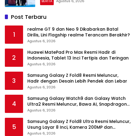
BERITA
Agustus 6, 2026
Post Terbaru
realme GT 9 dan Neo 9 Dikabarkan Batal
1
Dirilis, Lini Flagship realme Terancam Berakhir?
Agustus 6, 2026
Huawei MatePad Pro Max Resmi Hadir di
2
Indonesia, Tablet 13 Inci Tertipis dan Teringan
Agustus 6, 2026
Samsung Galaxy Z Fold8 Resmi Meluncur,
3
Hadir dengan Desain Lebih Pendek dan Lebar
Agustus 6, 2026
Samsung Galaxy Watch9 dan Galaxy Watch
4
Ultra2 Resmi Meluncur, Bawa AI, Snapdragon
Wear Elite, dan Fitur Kesehatan Baru
Agustus 6, 2026
Samsung Galaxy Z Fold8 Ultra Resmi Meluncur,
5
Usung Layar 8 Inci, Kamera 200MP dan
Snapdragon 8 Elite Gen 5
Agustus 6, 2026