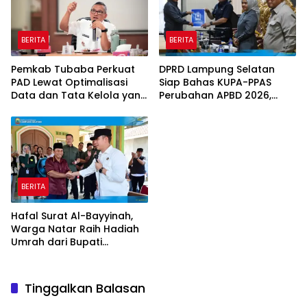
BERITA
BERITA
Pemkab Tubaba Perkuat
DPRD Lampung Selatan
PAD Lewat Optimalisasi
Siap Bahas KUPA-PPAS
Data dan Tata Kelola yang
Perubahan APBD 2026,
Akuntabel
Program Pembangunan
Jadi Prioritas
BERITA
Hafal Surat Al-Bayyinah,
Warga Natar Raih Hadiah
Umrah dari Bupati
Lampung Selatan
Tinggalkan Balasan