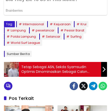
Tag:
Internasional
Kejuaraan
Krui
Lampung
peselancar
Pesisir Barat
Polda Lampung
Selancar
Surfing
World Surf League
Sumber Berita
Tetap Sebagai ASN, Sekda Syamsudin
Optimis Dinominasikan Sebagai Calon
Bupati Mesuji oleh PDIP
Pos Terkait