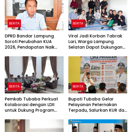
BERITA
BERITA
DPRD Bandar Lampung
Viral Jadi Korban Tabrak
Soroti Perubahan KUA
Lari, Warga Lampung
2026, Pendapatan Naik
Selatan Dapat Dukungan
tapi Belanja Pembangunan
RMD Team, DPRD, dan
Dipangkas
Influencer
BERITA
BERITA
Pemkab Tubaba Perkuat
Bupati Tubaba Gelar
Kolaborasi dengan LDII
Pelayanan Peternakan
untuk Dukung Program
Terpadu, Salurkan KUR dan
Prioritas Daerah
Sosialisasikan BPJS
Ketenagakerjaan