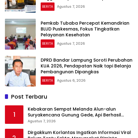
BERITA
Agustus 7, 2026
Pemkab Tubaba Percepat Kemandirian
BLUD Puskesmas, Fokus Tingkatkan
Pelayanan Kesehatan
BERITA
Agustus 7, 2026
DPRD Bandar Lampung Soroti Perubahan
KUA 2026, Pendapatan Naik tapi Belanja
Pembangunan Dipangkas
BERITA
Agustus 6, 2026
Post Terbaru
Kebakaran Sempat Melanda Alun-alun
1
Suryakencana Gunung Gede, Api Berhasil
Dipadamkan
Agustus 7, 2026
Dirgakkum Korlantas Ingatkan Informasi Viral
2