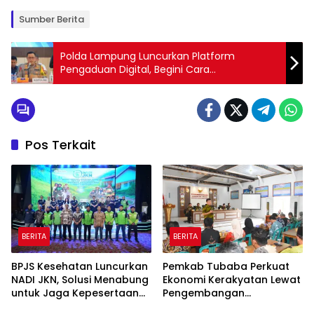
Sumber Berita
Polda Lampung Luncurkan Platform
Pengaduan Digital, Begini Cara
Melaporkannya!
Pos Terkait
BERITA
BERITA
BPJS Kesehatan Luncurkan
Pemkab Tubaba Perkuat
NADI JKN, Solusi Menabung
Ekonomi Kerakyatan Lewat
untuk Jaga Kepesertaan
Pengembangan
Tetap Aktif
Peternakan dan