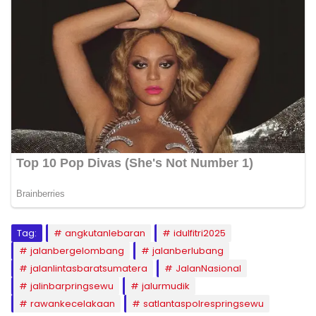
Tag:
angkutanlebaran
idulfitri2025
jalanbergelombang
jalanberlubang
jalanlintasbaratsumatera
JalanNasional
jalinbarpringsewu
jalurmudik
rawankecelakaan
satlantaspolrespringsewu