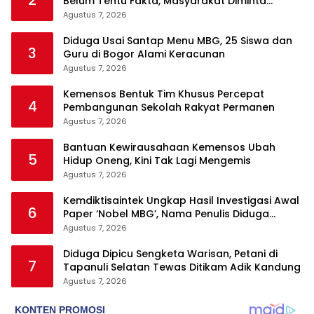
Belum Tentu Fakta, Masyarakat Diminta
Waspadai Hoaks
Agustus 7, 2026
Diduga Usai Santap Menu MBG, 25 Siswa dan
3
Guru di Bogor Alami Keracunan
Agustus 7, 2026
Kemensos Bentuk Tim Khusus Percepat
4
Pembangunan Sekolah Rakyat Permanen
Agustus 7, 2026
Bantuan Kewirausahaan Kemensos Ubah
5
Hidup Oneng, Kini Tak Lagi Mengemis
Agustus 7, 2026
Kemdiktisaintek Ungkap Hasil Investigasi Awal
6
Paper ‘Nobel MBG’, Nama Penulis Diduga
Dicantumkan Tanpa Persetujuan
Agustus 7, 2026
Diduga Dipicu Sengketa Warisan, Petani di
7
Tapanuli Selatan Tewas Ditikam Adik Kandung
Agustus 7, 2026