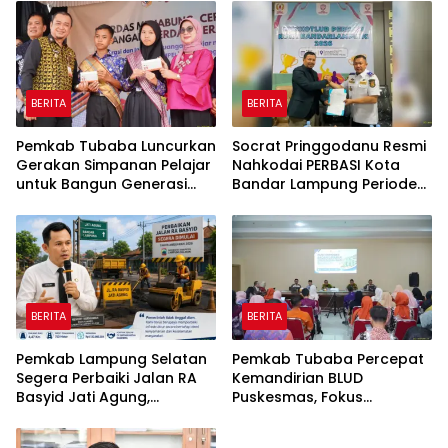
Penyaluran KUR
BERITA
BERITA
Pemkab Tubaba Luncurkan
Socrat Pringgodanu Resmi
Gerakan Simpanan Pelajar
Nahkodai PERBASI Kota
untuk Bangun Generasi
Bandar Lampung Periode
Cerdas Sejak Dini
2026–2030
BERITA
BERITA
Pemkab Lampung Selatan
Pemkab Tubaba Percepat
Segera Perbaiki Jalan RA
Kemandirian BLUD
Basyid Jati Agung,
Puskesmas, Fokus
Anggaran Rp1,13 Miliar
Tingkatkan Pelayanan
Disiapkan
Kesehatan