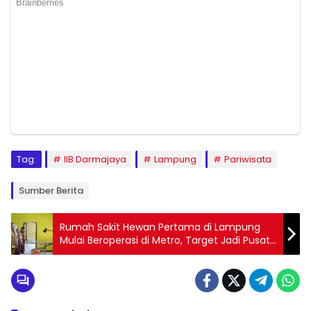
Tag:
IIB Darmajaya
Lampung
Pariwisata
Sumber Berita
Rumah Sakit Hewan Pertama di Lampung
Mulai Beroperasi di Metro, Target Jadi Pusat
Hilirisasi Ternak Terwujud