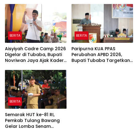
Belajar Memasak
Titik Koordinat Lahan
BERITA
BERITA
Aisyiyah Cadre Camp 2026
Paripurna KUA PPAS
Digelar di Tubaba, Bupati
Perubahan APBD 2026,
Novriwan Jaya Ajak Kader
Bupati Tubaba Targetkan
Perkuat Sinergi
Pendapatan Daerah
Pembangunan
Rp820,3 Miliar
BERITA
Semarak HUT ke-81 RI,
Pemkab Tulang Bawang
Gelar Lomba Senam
Udang Manis